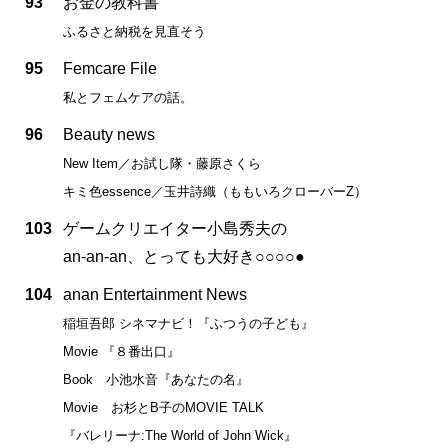
93
お金の教科書
ふるさと納税を見直そう
95
Femcare File
私とフェムケアの話。
96
Beauty news
New Item／お試し隊・藤原さくら
キミ色essence／玉井詩織（ももいろクローバーZ）
103
ゲームクリエイター小島秀夫の
an-an-an、とっても大好き○○○○●
104
anan Entertainment News
稲垣吾郎 シネマナビ！『ふつうの子ども』
Movie 『８番出口』
Book 小池水音『あなたの名』
Movie お杉とB子のMOVIE TALK
『バレリーナ:The World of John Wick』