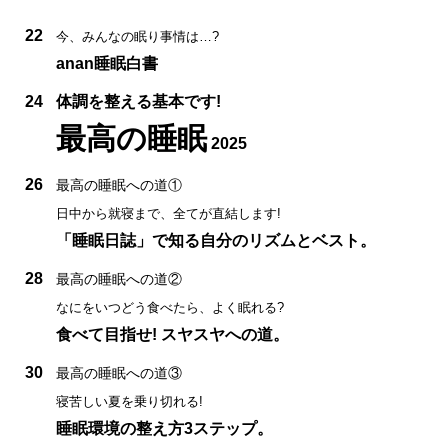
22
今、みんなの眠り事情は…?
anan睡眠白書
24
体調を整える基本です!
最高の睡眠
2025
26
最高の睡眠への道①
日中から就寝まで、全てが直結します!
「睡眠日誌」で知る自分のリズムとベスト。
28
最高の睡眠への道②
なにをいつどう食べたら、よく眠れる?
食べて目指せ! スヤスヤへの道。
30
最高の睡眠への道③
寝苦しい夏を乗り切れる!
睡眠環境の整え方3ステップ。