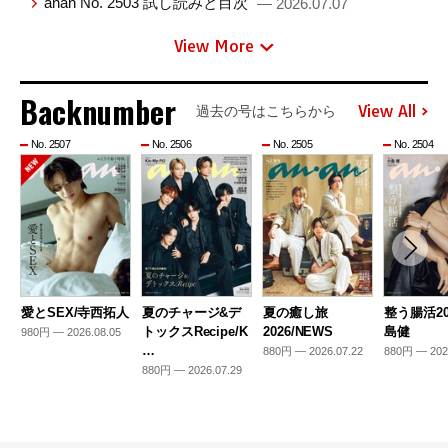
anan No. 2503 試し読みと目次
— 2026.07.07
View More
Backnumber
View All
過去の号はこちらから
No. 2507
No. 2506
No. 2505
No. 2504
愛とSEX/寺西拓人
夏のチャージ&デ
夏の癒し旅
整う腸活20
トックスRecipe/K
2026/NEWS
島健
980円 — 2026.08.05
…
880円 — 2026.07.22
880円 — 202
880円 — 2026.07.29