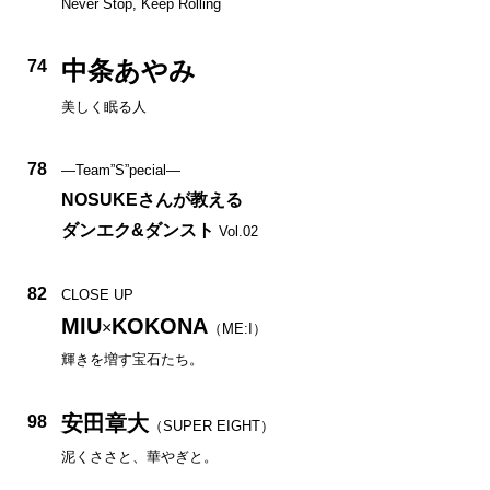
Never Stop, Keep Rolling
中条あやみ
74
美しく眠る人
78
—Team”S”pecial—
NOSUKEさんが教える
ダンエク&ダンスト
Vol.02
82
CLOSE UP
MIU
KOKONA
×
（ME:I）
輝きを増す宝石たち。
安田章大
98
（SUPER EIGHT）
泥くささと、華やぎと。