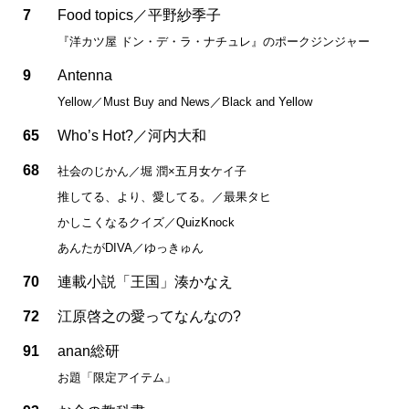
7
Food topics／平野紗季子
『洋カツ屋 ドン・デ・ラ・ナチュレ』のポークジンジャー
9
Antenna
Yellow／Must Buy and News／Black and Yellow
65
Who’s Hot?／河内大和
68
社会のじかん／堀 潤×五月女ケイ子
推してる、より、愛してる。／最果タヒ
かしこくなるクイズ／QuizKnock
あんたがDIVA／ゆっきゅん
70
連載小説「王国」湊かなえ
72
江原啓之の愛ってなんなの?
91
anan総研
お題「限定アイテム」