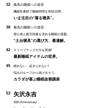
32
最高の睡眠への道④
機能性素材で睡眠時間を有効活用!
いま注目の“着る寝具”。
38
最高の睡眠への道⑤
寝心地と疲労回復を決める睡眠の基盤。
“土台寝具”の選び方、最適解。
42
スリープテックの今を実感!
最新睡眠アイテムの世界。
45
眠れない…起きられない!
悩みのループから抜け出そう。
カラダが喜ぶ睡眠改善講座
矢沢永吉
53
50th Anniversary