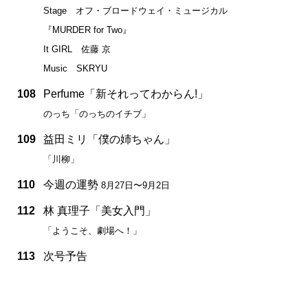
Stage オフ・ブロードウェイ・ミュージカル
『MURDER for Two』
It GIRL 佐藤 京
Music SKRYU
108
Perfume「新それってわからん!」
のっち「のっちのイチブ」
109
益田ミリ「僕の姉ちゃん」
「川柳」
110
今週の運勢
8月27日〜9月2日
112
林 真理子「美女入門」
「ようこそ、劇場へ！」
113
次号予告