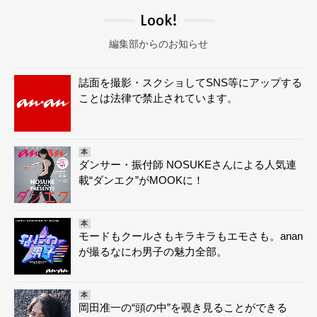
Look!
編集部からのお知らせ
誌面を撮影・スクショしてSNS等にアップする
ことは法律で禁止されています。
本
ダンサー・振付師 NOSUKEさんによる人気連
載“ダンエク”がMOOKに！
本
モードもクールさもキラキラもエモさも。anan
が撮るなにわ男子の魅力全部。
本
岡田准一の“頭の中”を覗き見ることができる