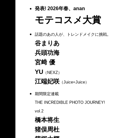
発表! 2026年春、anan
モテコスメ大賞
話題のあの人が、トレンドメイクに挑戦。
谷まりあ
兵頭功海
宮﨑 優
YU
（NEXZ）
江端妃咲
（Juice=Juice）
期間限定連載
THE INCREDIBLE PHOTO JOURNEY!
vol.2
橋本将生
猪俣周杜