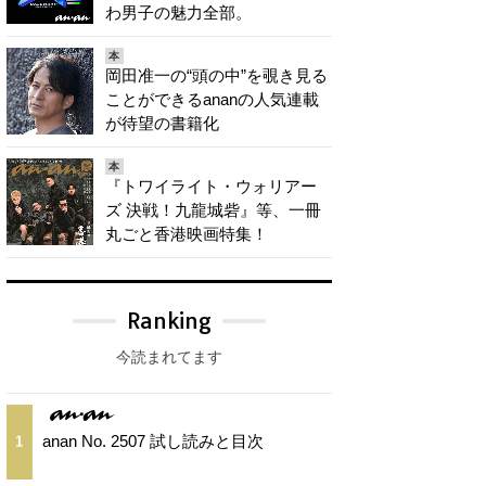
わ男子の魅力全部。
本
岡田准一の“頭の中”を覗き見る
ことができるananの人気連載
が待望の書籍化
本
『トワイライト・ウォリアー
ズ 決戦！九龍城砦』等、一冊
丸ごと香港映画特集！
Ranking
今読まれてます
anan No. 2507 試し読みと目次
1