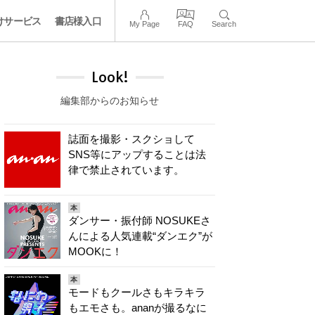
けサービス
書店様入口
My Page
FAQ
Search
Look!
編集部からのお知らせ
誌面を撮影・スクショして
SNS等にアップすることは法
律で禁止されています。
本
ダンサー・振付師 NOSUKEさ
んによる人気連載“ダンエク”が
MOOKに！
本
モードもクールさもキラキラ
もエモさも。ananが撮るなに