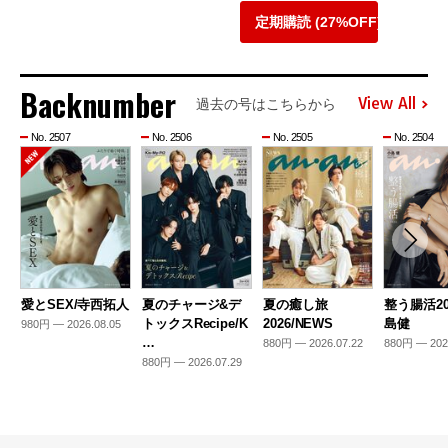
定期購読 (27%OFF)
Backnumber
View All
過去の号はこちらから
No. 2507
No. 2506
No. 2505
No. 2504
愛とSEX/寺西拓人
夏のチャージ&デ
夏の癒し旅
整う腸活20
トックスRecipe/K
2026/NEWS
島健
980円 — 2026.08.05
…
880円 — 2026.07.22
880円 — 202
880円 — 2026.07.29