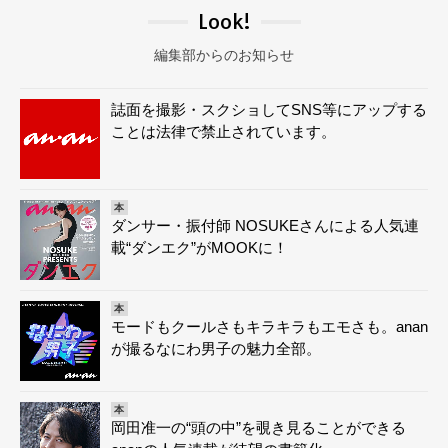
Look!
編集部からのお知らせ
誌面を撮影・スクショしてSNS等にアップする
ことは法律で禁止されています。
本
ダンサー・振付師 NOSUKEさんによる人気連
載“ダンエク”がMOOKに！
本
モードもクールさもキラキラもエモさも。anan
が撮るなにわ男子の魅力全部。
本
岡田准一の“頭の中”を覗き見ることができる