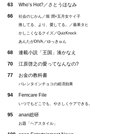
63
Who’s Hot?／さとうほなみ
66
社会のじかん／堀 潤×五月女ケイ子
推してる、より、愛してる。／最果タヒ
かしこくなるクイズ／QuizKnock
あんたがDIVA／ゆっきゅん
68
連載小説「王国」湊かなえ
70
江原啓之の愛ってなんなの?
77
お金の教科書
バレンタインチョコの経済効果
94
Femcare File
いつでもどこでも、やさしくケアできる。
95
anan総研
お題「ヘアスタイル」