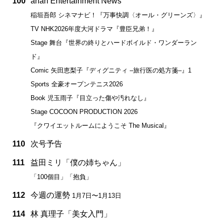
100
anan Entertainment News
稲垣吾郎 シネマナビ！『万事快調〈オール・グリーンズ〉』
TV NHK2026年度大河ドラマ『豊臣兄弟！』
Stage 舞台『世界の終りとハードボイルド・ワンダーラン
ド』
Comic 矢田恵梨子『ディグニティ –旅行医の処方箋–』1
Sports 全豪オープンテニス2026
Book 児玉雨子『目立った傷や汚れなし』
Stage COCOON PRODUCTION 2026
『クワイエットルームにようこそ The Musical』
110
次号予告
111
益田ミリ「僕の姉ちゃん」
「100個目」「抱負」
112
今週の運勢
1月7日〜1月13日
114
林 真理子「美女入門」