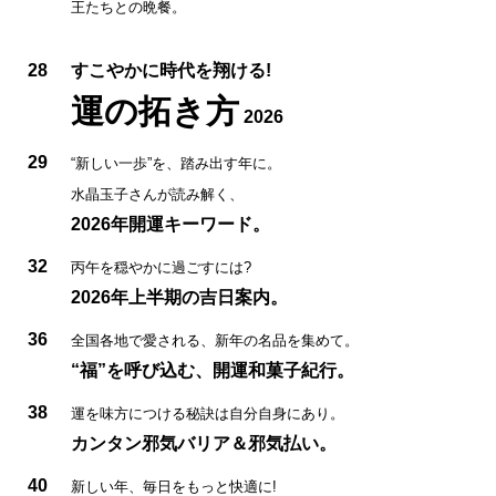
王たちとの晩餐。
28
すこやかに時代を翔ける!
運の拓き方
2026
29
“新しい一歩”を、踏み出す年に。
水晶玉子さんが読み解く、
2026年開運キーワード。
32
丙午を穏やかに過ごすには?
2026年上半期の吉日案内。
36
全国各地で愛される、新年の名品を集めて。
“福”を呼び込む、開運和菓子紀行。
38
運を味方につける秘訣は自分自身にあり。
カンタン邪気バリア＆邪気払い。
40
新しい年、毎日をもっと快適に!