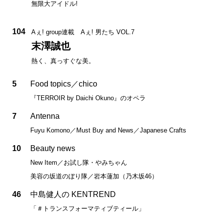
無限大アイドル!
104
Aぇ! group連載 Aぇ! 男たち VOL.7
末澤誠也
熱く、真っすぐな美。
5
Food topics／chico
『TERROIR by Daichi Okuno』のオペラ
7
Antenna
Fuyu Komono／Must Buy and News／Japanese Crafts
10
Beauty news
New Item／お試し隊・やみちゃん
美容の坂道のぼり隊／岩本蓮加（乃木坂46）
46
中島健人の KENTREND
「＃トランスフォーマティブティール」