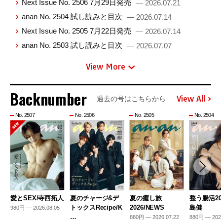
Next Issue No. 2506 7月29日発売
— 2026.07.21
anan No. 2504 試し読みと目次
— 2026.07.14
Next Issue No. 2505 7月22日発売
— 2026.07.14
anan No. 2503 試し読みと目次
— 2026.07.07
View More
Backnumber
View All
過去の号はこちらから
No. 2507
No. 2506
No. 2505
No. 2504
愛とSEX/寺西拓人
夏のチャージ&デ
夏の癒し旅
整う腸活20
トックスRecipe/K
2026/NEWS
島健
980円 — 2026.08.05
…
880円 — 2026.07.22
880円 — 202