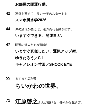
お部屋の開運行動。
42
運気を整えて、良い一年のスタートを!
スマホ風水学2026
44
体の流れが整えば、運の流れも動き出す。
いますぐできる、開運ヨガ。
47
開運の達人たちが指南!
いますぐ真似したい、運気アップ術。
ゆうたろう
／
C.I.
キャメレオン竹田
／
SHOCK EYE
55
ますます広がる!
ちいかわの世界。
江原啓之
71
さんが授ける、健やかな生き方。