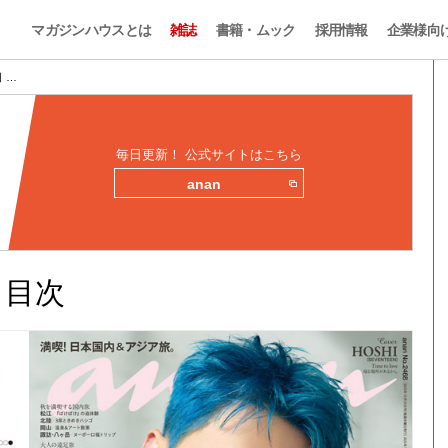
マガジンハウスとは
雑誌
書籍・ムック
採用情報
企業様向
目 …
毎日更新！ 公式サイトはこちら
anan
みと目次