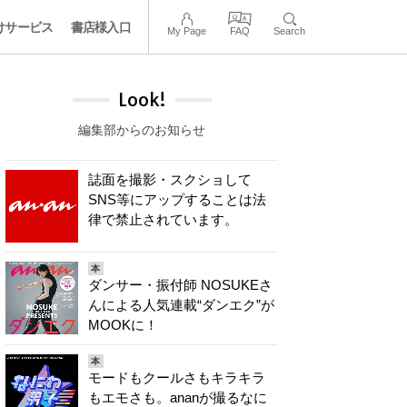
けサービス
書店様入口
My Page
FAQ
Search
Look!
編集部からのお知らせ
誌面を撮影・スクショして
SNS等にアップすることは法
律で禁止されています。
本
ダンサー・振付師 NOSUKEさ
んによる人気連載“ダンエク”が
MOOKに！
本
モードもクールさもキラキラ
もエモさも。ananが撮るなに