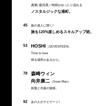
真鶴 湯河原
／時間がゆったり流れる
ノスタルジックな港町。
45
旅の達人に聞く!
旅を120%楽しめるスキルアップ術。
HOSHI
53
（SEVENTEEN）
Time to love
帰る場所があるから。
森崎ウィン
78
向井康二
（Snow Man）
刺激と共振の旅路。
92
あの人がナビゲート!