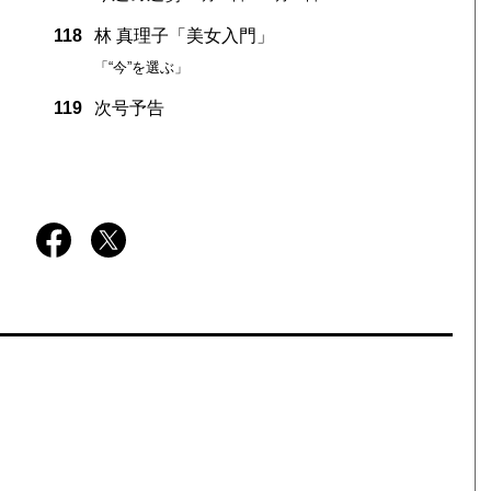
118
林 真理子「美女入門」
「“今”を選ぶ」
119
次号予告