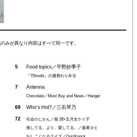
itionは、表紙のみが異なり内容はすべて同一です。
5
Food topics／平野紗季子
『75foods』の週替わり弁当
7
Antenna
Chocolate／Must Buy and News／Hanger
69
Who’s Hot?／三石琴乃
72
社会のじかん／堀 潤×五月女ケイ子
推してる、より、愛してる。／最果タヒ
かしこくなるクイズ／QuizKnock