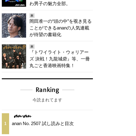
わ男子の魅力全部。
本
岡田准一の“頭の中”を覗き見る
ことができるananの人気連載
が待望の書籍化
本
『トワイライト・ウォリアー
ズ 決戦！九龍城砦』等、一冊
丸ごと香港映画特集！
Ranking
今読まれてます
anan No. 2507 試し読みと目次
1