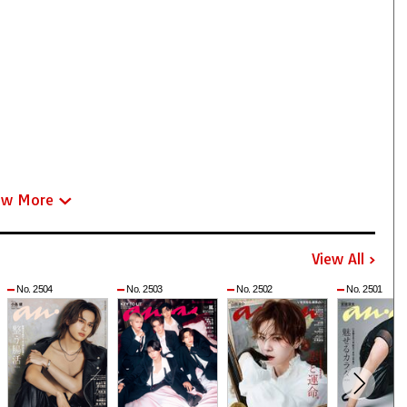
ew More
View All
No. 2504
No. 2503
No. 2502
No. 2501