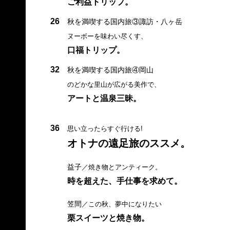
ご利益トリップ。
26
秋を満喫する国内旅③諏訪・八ヶ岳
ヌーボーを味わい尽くす、
口福トリップ。
32
秋を満喫する国内旅④岡山
のどかな里山が広がる美作で、
アートと温泉三昧。
36
思い立ったらすぐ行ける!
オトナの遠足旅のススメ。
益子
／焼き物とアンティーク。
時を超えた、手仕事を求めて。
笠間
／この秋、夢中になりたい
栗スイーツと焼き物。