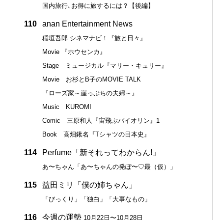
国内旅行､お得に旅するには？【後編】
110
anan Entertainment News
稲垣吾郎 シネマナビ！『旅と日々』
Movie 『ホウセンカ』
Stage ミュージカル『マリー・キュリー』
Movie お杉とB子のMOVIE TALK
『ローズ家～崖っぷちの夫婦～』
Music KUROMI
Comic 三原和人『宙飛ぶバイオリン』1
Book 高畑鍬名『Tシャツの日本史』
114
Perfume「新それってわからん!」
あ〜ちゃん「あ〜ちゃんの発ぽ〜♡最（仮）」
115
益田ミリ「僕の姉ちゃん」
「びっくり」「独白」「大事なもの」
116
今週の運勢
10月22日〜10月28日