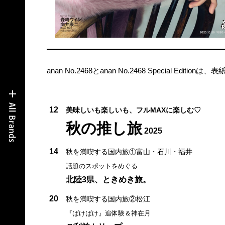
anan No.2468とanan No.2468 Special Ed
12
美味しいも楽しいも、フルMAXに楽しむ♡
秋の推し旅
2025
14
秋を満喫する国内旅①富山・石川・福井
話題のスポットをめぐる
北陸3県、ときめき旅。
20
秋を満喫する国内旅②松江
『ばけばけ』追体験＆神在月