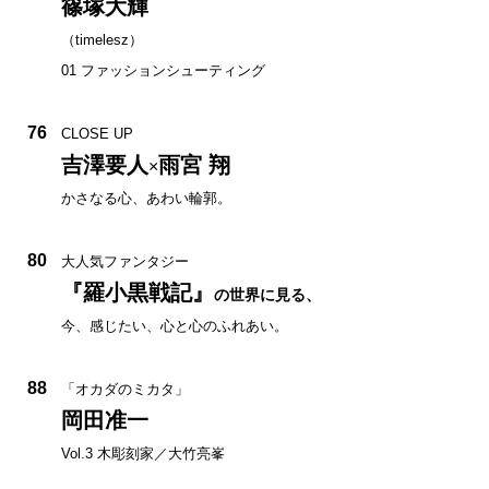
篠塚大輝
（timelesz）
01 ファッションシューティング
76
CLOSE UP
吉澤要人
雨宮 翔
×
かさなる心、あわい輪郭。
80
大人気ファンタジー
『羅小黒戦記』
の世界に見る、
今、感じたい、心と心のふれあい。
88
「オカダのミカタ」
岡田准一
Vol.3 木彫刻家／大竹亮峯