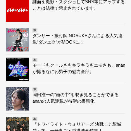
誌面を撮影・スクショしてSNS等にアップする
ことは法律で禁止されています。
本
ダンサー・振付師 NOSUKEさんによる人気連
載“ダンエク”がMOOKに！
本
モードもクールさもキラキラもエモさも。anan
が撮るなにわ男子の魅力全部。
本
岡田准一の“頭の中”を覗き見ることができる
ananの人気連載が待望の書籍化
本
『トワイライト・ウォリアーズ 決戦！九龍城
砦』等、一冊丸ごと香港映画特集！