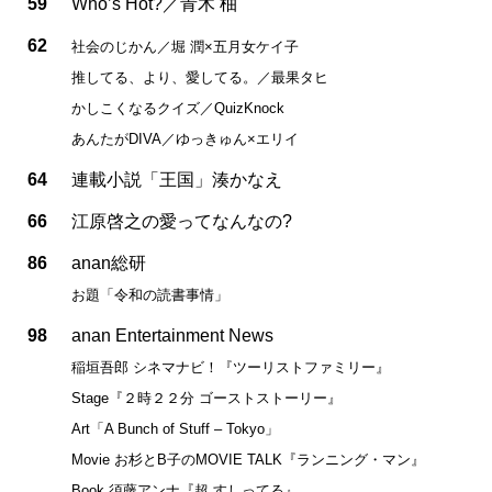
59
Who’s Hot?／青木 柚
62
社会のじかん／堀 潤×五月女ケイ子
推してる、より、愛してる。／最果タヒ
かしこくなるクイズ／QuizKnock
あんたがDIVA／ゆっきゅん×エリイ
64
連載小説「王国」湊かなえ
66
江原啓之の愛ってなんなの?
86
anan総研
お題「令和の読書事情」
98
anan Entertainment News
稲垣吾郎 シネマナビ！『ツーリストファミリー』
Stage『２時２２分 ゴーストストーリー』
Art「A Bunch of Stuff – Tokyo」
Movie お杉とB子のMOVIE TALK『ランニング・マン』
Book 須藤アンナ『超 すしってる』