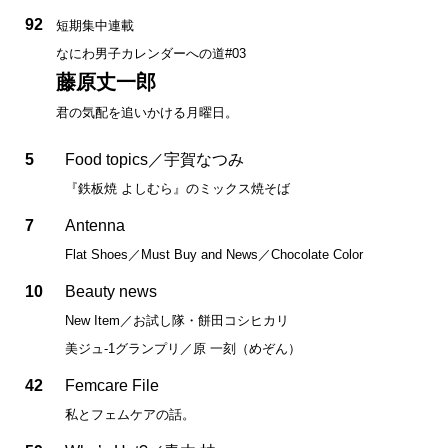
92
短期集中連載
なにわ男子カレンダーへの道#03
藤原丈一郎
君の気配を追いかける月曜日。
5
Food topics／宇賀なつみ
『鉄板焼 よしむら』のミックス焼そば
7
Antenna
Flat Shoes／Must Buy and News／Chocolate Color
10
Beauty news
New Item／お試し隊・餅田コシヒカリ
美ジュ-1グランプリ／原 一刻（めぞん）
42
Femcare File
私とフェムケアの話。