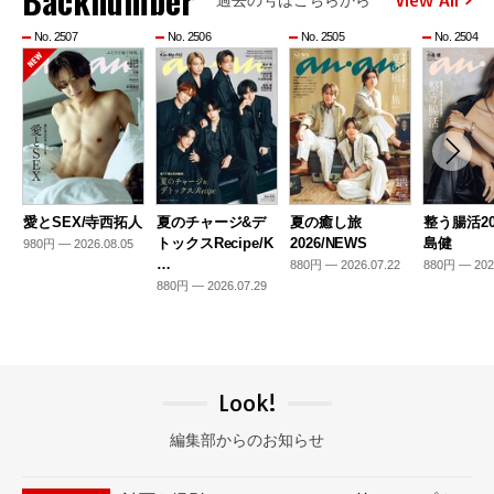
Backnumber
過去の号はこちらから
No. 2507
No. 2506
No. 2505
No. 2504
愛とSEX/寺西拓人
夏のチャージ&デ
夏の癒し旅
整う腸活20
トックスRecipe/K
2026/NEWS
島健
980円 — 2026.08.05
…
880円 — 2026.07.22
880円 — 202
880円 — 2026.07.29
Look!
編集部からのお知らせ