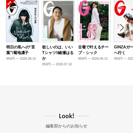
明日の私への“言
欲しいのは、いい
古着で叶えるチー
GINZAガ
葉”/菊地凛子
Tシャツ!/綾瀬はる
プ・シック
へ行く
か
950円 — 2026.08.10
950円 — 2026.06.12
950円 — 202
950円 — 2026.07.10
Look!
編集部からのお知らせ