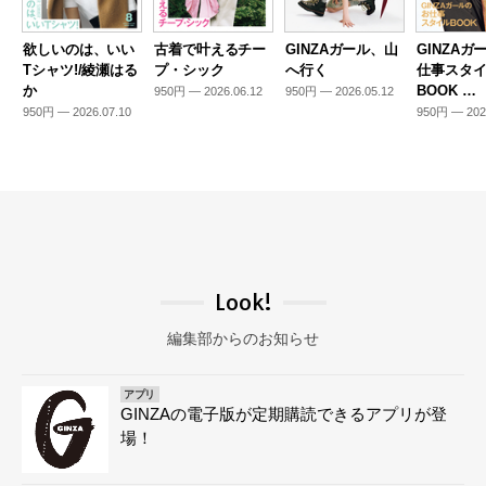
欲しいのは、いい
古着で叶えるチー
GINZAガール、山
GINZAガ
Tシャツ!/綾瀬はる
プ・シック
へ行く
仕事スタ
か
BOOK …
950円 — 2026.06.12
950円 — 2026.05.12
950円 — 2026.07.10
950円 — 202
Look!
編集部からのお知らせ
アプリ
GINZAの電子版が定期購読できるアプリが登
場！