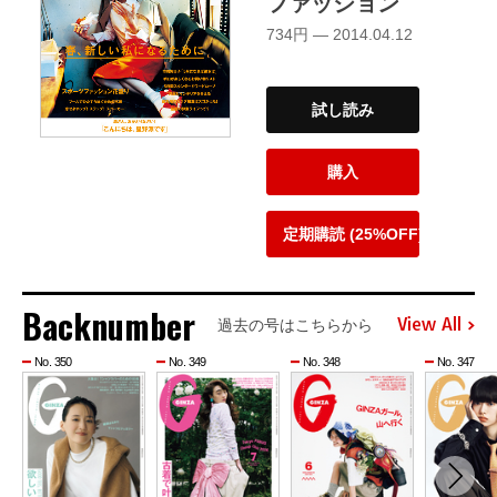
ファッション
734円 — 2014.04.12
試し読み
購入
定期購読 (25%OFF)
Backnumber
View All
過去の号はこちらから
No. 350
No. 349
No. 348
No. 347