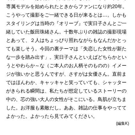
専属モデルを始められたときからファンになり約20年。
こうやって撮影をご一緒できる日が来るとは…。しかも
スタイリングは当時の『オリーブ』で実日子さんとご一
緒していた飯田珠緒さん。十数年ぶりの雑誌の撮影現場
とあって、２人はちょっぴり照れながらもなんだかとっ
ても楽しそう。今回の裏テーマは「失恋した女性が新た
な一歩を踏み出す」。実日子さんといえばどちらかとい
うとやわらか～な（ご本人のお人柄そのものの）イメー
ジが強いかと思うんですが、さすがは女優さん。直前ま
ではほんわか、キャッキャと笑っていても、シャッター
がきられる瞬間は、私たちが想定しているストーリーの
中の、芯の強い大人の女性がそこにいる。鳥肌が立ちま
した。お洋服も素敵だし。ああ、雑誌の仕事をやってて
よかった。よかったら見てみてください。
(編集K)