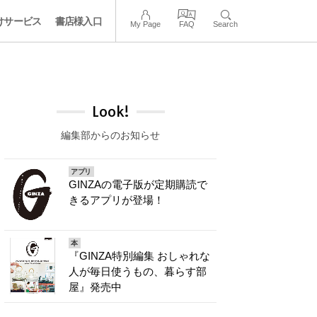
けサービス
書店様入口
My Page
FAQ
Search
Look!
編集部からのお知らせ
アプリ
GINZAの電子版が定期購読で
きるアプリが登場！
本
『GINZA特別編集 おしゃれな
人が毎日使うもの、暮らす部
屋』発売中