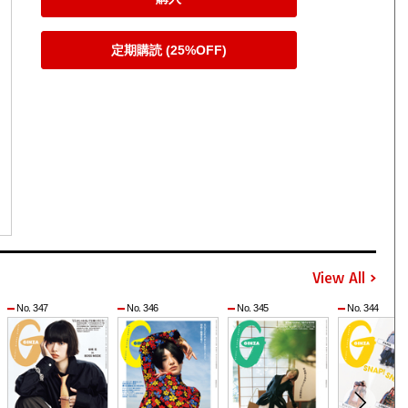
定期購読 (25%OFF)
View All
No. 347
No. 346
No. 345
No. 344