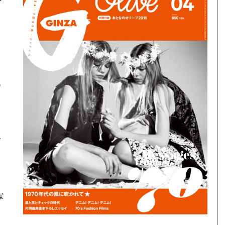
メ
代
を
冊
な