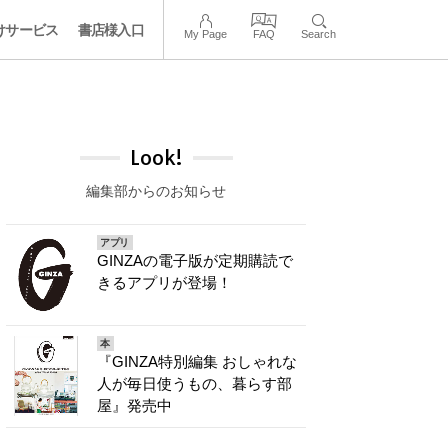
けサービス
書店様入口
My Page
FAQ
Search
Look!
編集部からのお知らせ
アプリ
GINZAの電子版が定期購読で
きるアプリが登場！
本
『GINZA特別編集 おしゃれな
人が毎日使うもの、暮らす部
屋』発売中