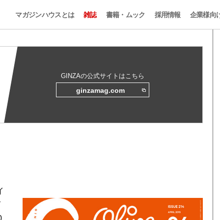
マガジンハウスとは
雑誌
書籍・ムック
採用情報
企業様向
GINZAの公式サイトはこちら
ginzamag.com
イ
言
0