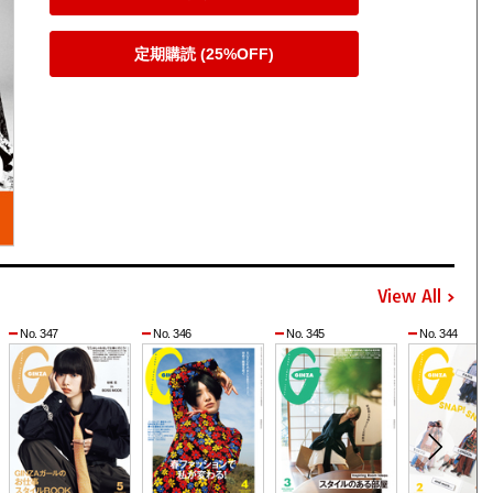
定期購読 (25%OFF)
View All
No. 347
No. 346
No. 345
No. 344