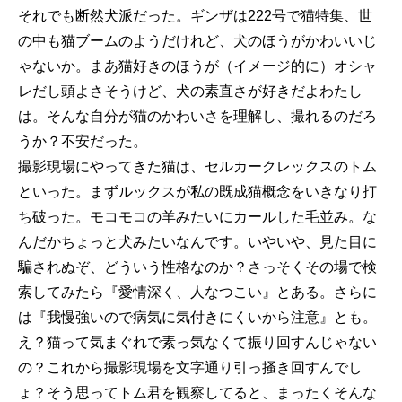
それでも断然犬派だった。ギンザは222号で猫特集、世
の中も猫ブームのようだけれど、犬のほうがかわいいじ
ゃないか。まあ猫好きのほうが（イメージ的に）オシャ
レだし頭よさそうけど、犬の素直さが好きだよわたし
は。そんな自分が猫のかわいさを理解し、撮れるのだろ
うか？不安だった。
撮影現場にやってきた猫は、セルカークレックスのトム
といった。まずルックスが私の既成猫概念をいきなり打
ち破った。モコモコの羊みたいにカールした毛並み。な
んだかちょっと犬みたいなんです。いやいや、見た目に
騙されぬぞ、どういう性格なのか？さっそくその場で検
索してみたら『愛情深く、人なつこい』とある。さらに
は『我慢強いので病気に気付きにくいから注意』とも。
え？猫って気まぐれで素っ気なくて振り回すんじゃない
の？これから撮影現場を文字通り引っ掻き回すんでし
ょ？そう思ってトム君を観察してると、まったくそんな