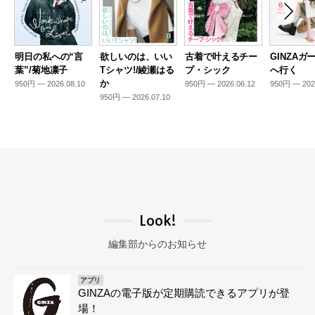
明日の私への“言
欲しいのは、いい
古着で叶えるチー
GINZAガ
葉”/菊地凛子
Tシャツ!/綾瀬はる
プ・シック
へ行く
か
950円 — 2026.08.10
950円 — 2026.06.12
950円 — 202
950円 — 2026.07.10
Look!
編集部からのお知らせ
アプリ
GINZAの電子版が定期購読できるアプリが登
場！