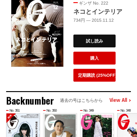
ギンザ No. 222
ネコとインテリア
734円 — 2015.11.12
試し読み
購入
定期購読 (25%OFF)
Backnumber
View All
過去の号はこちらから
No. 351
No. 350
No. 349
No. 348