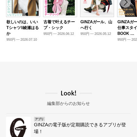
欲しいのは、いい
古着で叶えるチー
GINZAガール、山
GINZAガ
Tシャツ!/綾瀬はる
プ・シック
へ行く
仕事スタ
か
BOOK …
950円 — 2026.06.12
950円 — 2026.05.12
950円 — 2026.07.10
950円 — 202
Look!
編集部からのお知らせ
アプリ
GINZAの電子版が定期購読できるアプリが登
場！