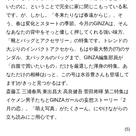
いたのに、ということで完全に家に閉じこもっている私
です。が、しかし。「冬来たりなば春遠からじ」、そ
う、春は変化とスタートの季節。今月のGINZAは、そん
なあなたの背中をそっと優しく押してくれる強い味方、
「靴とバッグとアクセサリー」の特集です。トレンドの
大ぶりのインパクトアクセから、もはや最大勢力(!?)のサ
ンダル、太バックルのバッグまで、GINZA編集部員が
「自腹で買いたいもの」だけを厳選した渾身の特集。あ
なただけの相棒(おっと、この号は水谷豊さんも登場して
ます)がきっと見つかるはず。
斎藤工 三浦春馬 東出昌大 高良健吾 菅田将暉 第二特集は
イケメン男子たちとGINZAガールの妄想ストーリー「2
月の恋」。「萌え写真」がたくさーん。にやけながらの
立ち読みにご用心です。
(S)