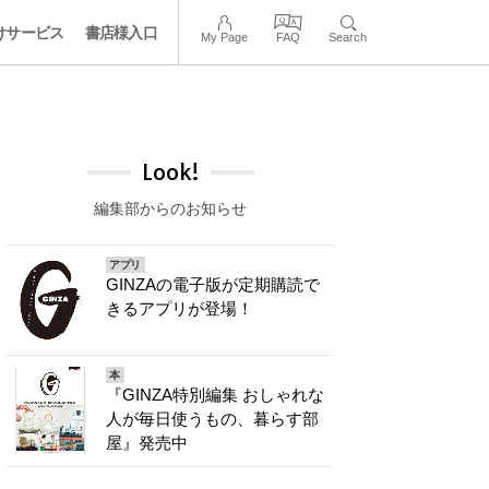
けサービス
書店様入口
My Page
FAQ
Search
Look!
編集部からのお知らせ
アプリ
GINZAの電子版が定期購読で
きるアプリが登場！
本
『GINZA特別編集 おしゃれな
人が毎日使うもの、暮らす部
屋』発売中