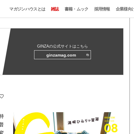
マガジンハウスとは
雑誌
書籍・ムック
採用情報
企業様向
GINZAの公式サイトはこちら
ginzamag.com
ね♡
持
普
変