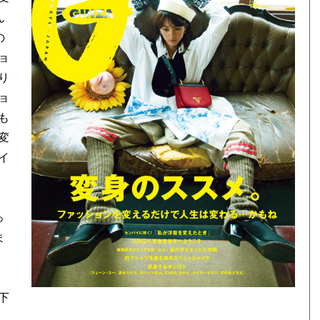
ん
の
ョ
り
ョ
も
変
イ
っ
ま
も
下