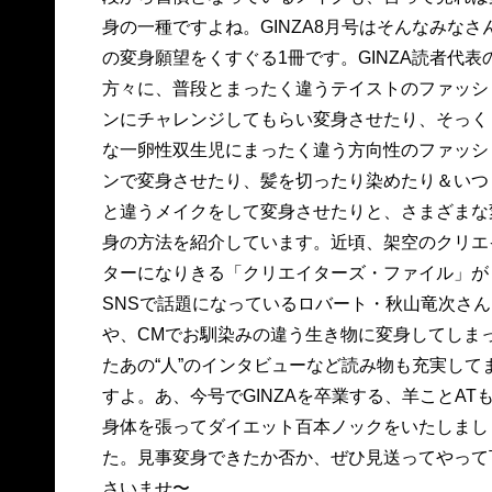
身の一種ですよね。GINZA8月号はそんなみなさ
の変身願望をくすぐる1冊です。GINZA読者代表
方々に、普段とまったく違うテイストのファッシ
ンにチャレンジしてもらい変身させたり、そっく
な一卵性双生児にまったく違う方向性のファッシ
ンで変身させたり、髪を切ったり染めたり＆いつ
と違うメイクをして変身させたりと、さまざまな
身の方法を紹介しています。近頃、架空のクリエ
ターになりきる「クリエイターズ・ファイル」が
SNSで話題になっているロバート・秋山竜次さん
や、CMでお馴染みの違う生き物に変身してしま
たあの“人”のインタビューなど読み物も充実して
すよ。あ、今号でGINZAを卒業する、羊ことAT
身体を張ってダイエット百本ノックをいたしまし
た。見事変身できたか否か、ぜひ見送ってやって
さいませ〜。