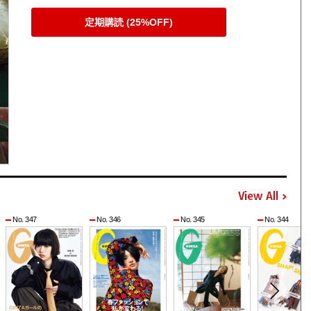
定期購読 (25%OFF)
View All
No. 347
No. 346
No. 345
No. 344