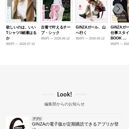
欲しいのは、いい
古着で叶えるチー
GINZAガール、山
GINZAガ
Tシャツ!/綾瀬はる
プ・シック
へ行く
仕事スタ
か
BOOK …
950円 — 2026.06.12
950円 — 2026.05.12
950円 — 2026.07.10
950円 — 202
Look!
編集部からのお知らせ
アプリ
GINZAの電子版が定期購読できるアプリが登