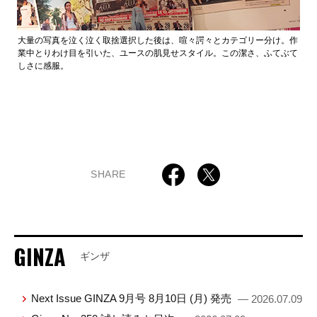
大量の写真を泣く泣く取捨選択した後は、喧々諤々とカテゴリー分け。作
業中とりわけ目を引いた、ユースの肌見せスタイル。この潔さ、ふてぶて
しさに感服。
SHARE
GINZA
ギンザ
Next Issue GINZA 9月号 8月10日 (月) 発売
— 2026.07.09