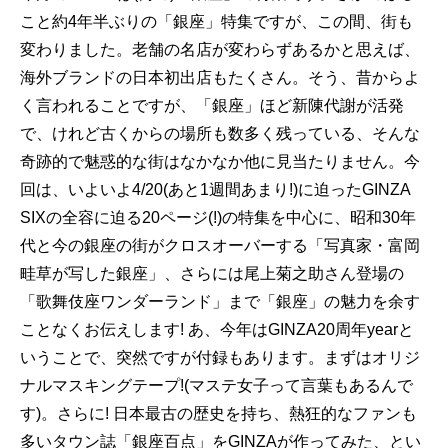
こと約4年半ぶりの「銀座」特集ですが、この間、街も
変わりました。老舗の名店が変わらずあるかと思えば、
海外ブランドの日本初出店もたくさん。そう、昔からよ
く言われることですが、「銀座」ほど新陳代謝が活発
で、けれど古くからの場所も数多く残っている、そんな
奇跡的で魅惑的な街はなかなか他に見当たりません。今
回は、いよいよ4/20(あと1週間あまり!)に迫ったGINZA
SIXの全容に迫る20ページ(!)の特集を中心に、昭和30年
代と今の銀座の街がクロスオーバーする「写真家・富岡
畦草が写した銀座」、さらには尾上菊之助さん登場の
「歌舞伎座ワンダーランド」まで「銀座」の魅力を余す
ことなくお伝えします! あ、今年はGINZA20周年yearと
いうことで、突然ですが付録もあります。まずはオリジ
ナルマスキングテープ!(マステ女子って言葉もあるんで
す)。さらに! 日本最古の歴史を持ち、熱狂的なファンも
多いタウン誌「銀座百点」をGINZAが作ってみた、とい