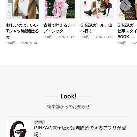
欲しいのは、いい
古着で叶えるチー
GINZAガール、山
GINZAガ
Tシャツ!/綾瀬はる
プ・シック
へ行く
仕事スタ
か
BOOK …
950円 — 2026.06.12
950円 — 2026.05.12
950円 — 2026.07.10
950円 — 202
Look!
編集部からのお知らせ
アプリ
GINZAの電子版が定期購読できるアプリが登
場！