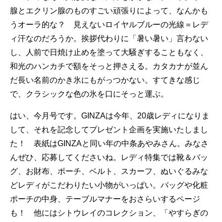
腺とエクリン腺のものすごい頑張りによって、なんかも
うオーラ的な？ 見えないロイヤルブルーの光線＝レデ
ィ汗なのだろうか。挨拶代わりに「暑い暑い」言わない
し、人前で日焼け止めを塗って大騒ぎすることもなく、
和光のハンカチで額をそっと押さえる。カタカナが並ん
だ長い名前のかき氷にもがっつかない。すてきな感じ
で、クラシックな色の氷を口にそっと運ぶ。
はい、今月号です。GINZAは今年、20歳レディになりま
して、それを記念してプレゼント企画を実施いたしまし
た！ 表紙はGINZAと同い年の中条あやみさん。みなさ
んぜひ、応募してくださいね。レディ特集では靴＆バッ
グ、お財布、ポーチ、ベルト、スカーフ、ぬいぐるみな
どレディがこだわりたい小物がいっぱい。バッグや化粧
ポーチの中身、テーブルマナーをおさらいするページ
も！ 他にはシトウレイのコレクション、「やすらぎの