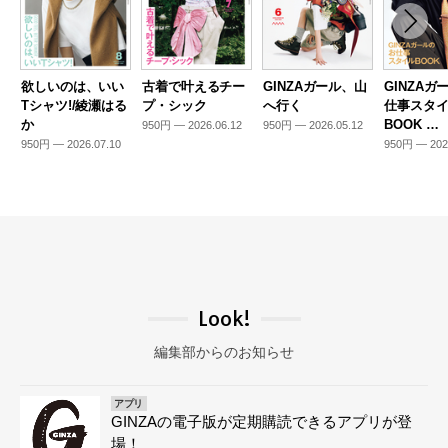
欲しいのは、いい
古着で叶えるチー
GINZAガール、山
GINZAガ
Tシャツ!/綾瀬はる
プ・シック
へ行く
仕事スタ
か
BOOK …
950円 — 2026.06.12
950円 — 2026.05.12
950円 — 2026.07.10
950円 — 202
Look!
編集部からのお知らせ
アプリ
GINZAの電子版が定期購読できるアプリが登
場！