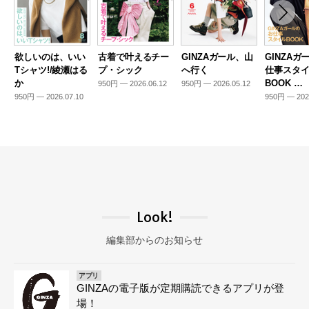
欲しいのは、いい
古着で叶えるチー
GINZAガール、山
GINZAガ
Tシャツ!/綾瀬はる
プ・シック
へ行く
仕事スタ
か
BOOK …
950円 — 2026.06.12
950円 — 2026.05.12
950円 — 2026.07.10
950円 — 202
Look!
編集部からのお知らせ
アプリ
GINZAの電子版が定期購読できるアプリが登
場！