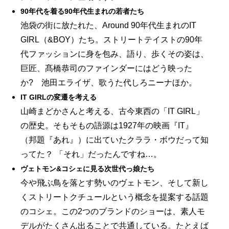
90年代を着る90年代生まれの若者たち
池袋の街に放たれた、Around 90年代生まれのIT
GIRL（&BOY）たち。ストリートテイストの90年
代ファッションに身を包み、語り、歩くその姿は、
巨匠、髙橋恭司のファインダーにはどう映った
か? 池田エライザ、歌うた代しろニーナほか。
IT GIRLの変遷を考える
山崎まどかさんと考える、古今東西の「IT GIRL」
の歴史。そもそもの語源は1927年の映画『IT』
（邦題『あれ』）に出ていたクララ・ボウだって知
ってた？ 「それ」だったんですね…。
ヴェトモン&コシェに見る次世代っ娘たち
今や飛ぶ鳥を落とす勢いのヴェトモン、そして新し
くストリートクチュールという概念を提案する話題
のコシェ。この2つのブランドのショーは、素人モ
デルがたくさん出ることで共通している。たとえば