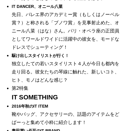
IT DANCER、オニール八菜
先日、バレエ界のアカデミー賞（もしくはノーベル
賞？）と称される「ブノワ賞」を見事射止めた、オ
ニール八菜（はな）さん。パリ・オペラ座の正団員
としてワールドワイドに活躍中の彼女を、モードな
ドレスでシューティング！
駆け出しスタイリストが行く！
独立したての若いスタイリスト４人が今日も都内を
走り回る。彼女たちの琴線に触れた、新しいコト、
ヒト、モノはどんな感じ？
第2特集
IT SOMETHING
2016年秋のIT ITEM
靴やバッグ、アクセサリーの、話題のアイテムをど
ばーっと集めて小粋に紹介します！
青田買い必至のIT BRAND