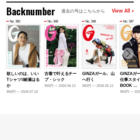
Backnumber
View All
過去の号はこちらから
No. 350
No. 349
No. 348
No. 347
欲しいのは、いい
古着で叶えるチー
GINZAガール、山
GINZAガ
Tシャツ!/綾瀬はる
プ・シック
へ行く
仕事スタ
か
BOOK …
950円 — 2026.06.12
950円 — 2026.05.12
950円 — 2026.07.10
950円 — 202