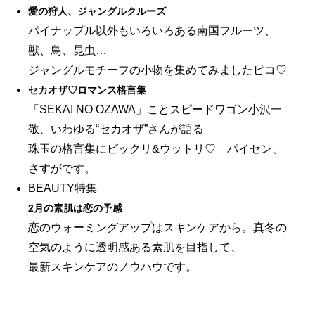
愛の狩人、ジャングルクルーズ
パイナップル以外もいろいろある南国フルーツ、
獣、鳥、昆虫…
ジャングルモチーフの小物を集めてみましたピコ♡
セカオザ♡ロマンス格言集
「SEKAI NO OZAWA」ことスピードワゴン小沢一
敬、いわゆる“セカオザ”さんが語る
珠玉の格言集にビックリ&ウットリ♡ パイセン、
さすがです。
BEAUTY特集
2月の素肌は恋の予感
恋のウォーミングアップはスキンケアから。真冬の
空気のように透明感ある素肌を目指して、
最新スキンケアのノウハウです。