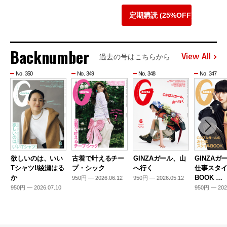
定期購読 (25%OFF)
Backnumber
View All
過去の号はこちらから
No. 350
No. 349
No. 348
No. 347
欲しいのは、いい
古着で叶えるチー
GINZAガール、山
GINZAガ
Tシャツ!/綾瀬はる
プ・シック
へ行く
仕事スタ
か
BOOK …
950円 — 2026.06.12
950円 — 2026.05.12
950円 — 2026.07.10
950円 — 202