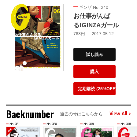
ギンザ No. 240
お仕事がんば
る!GINZAガール
763円 — 2017.05.12
試し読み
購入
定期購読 (25%OFF)
Backnumber
View All
過去の号はこちらから
No. 351
No. 350
No. 349
No. 348