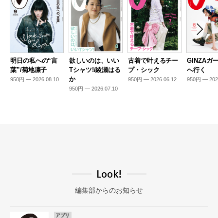
明日の私への“言
欲しいのは、いい
古着で叶えるチー
GINZAガ
葉”/菊地凛子
Tシャツ!/綾瀬はる
プ・シック
へ行く
か
950円 — 2026.08.10
950円 — 2026.06.12
950円 — 202
950円 — 2026.07.10
Look!
編集部からのお知らせ
アプリ