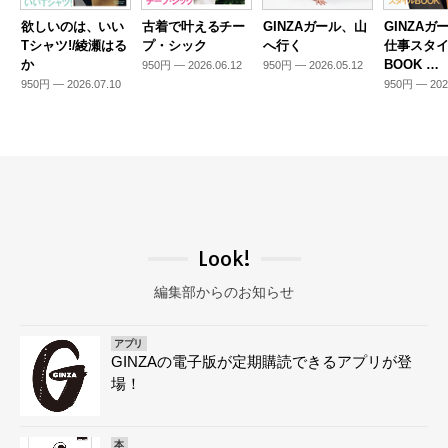
欲しいのは、いい
古着で叶えるチー
GINZAガール、山
GINZAガ
Tシャツ!/綾瀬はる
プ・シック
へ行く
仕事スタ
か
BOOK …
950円 — 2026.06.12
950円 — 2026.05.12
950円 — 2026.07.10
950円 — 202
Look!
編集部からのお知らせ
アプリ
GINZAの電子版が定期購読できるアプリが登
場！
本