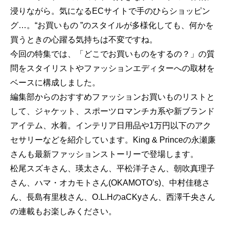
浸りながら。気になるECサイトで手のひらショッピン
グ…。“お買いもの ”のスタイルが多様化しても、何かを
買うときの心躍る気持ちは不変ですね。
今回の特集では、「どこでお買いものをするの？」の質
問をスタイリストやファッションエディターへの取材を
ベースに構成しました。
編集部からのおすすめファッションお買いものリストと
して、ジャケット、スポーツロマンチカ系や新ブランド
アイテム、水着。インテリア日用品や1万円以下のアク
セサリーなどを紹介しています。King & Princeの永瀬廉
さんも最新ファッションストーリーで登場します。
松尾スズキさん、瑛太さん、平松洋子さん、朝吹真理子
さん、ハマ・オカモトさん(OKAMOTO’s)、中村佳穂さ
ん、長島有里枝さん、O.L.HのaCKyさん、西澤千央さん
の連載もお楽しみください。