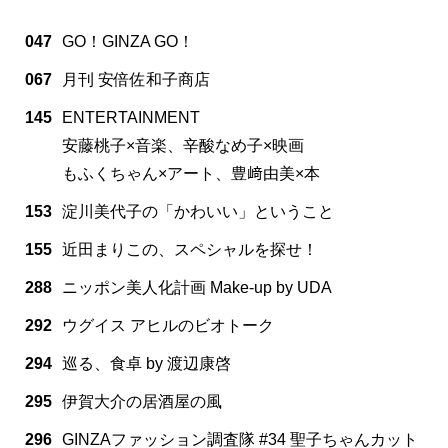
047
GO！GINZA GO！
067
月刊 安倍佐和子商店
145
ENTERTAINMENT
安藤桃子×音楽、辛酸なめ子×映画
もふくちゃん×アート、豊﨑由美×本
153
淀川美代子の「かわいい」ということ
155
近田まりこの、スペシャルを探せ！
288
ニッポン美人化計画 Make-up by UDA
292
ウグイス アヒルのビオトーク
294
巡る、食卓 by 渡辺康啓
295
伊賀大介の居酒屋の風
296
GINZAファッション調査隊 #34 聖子ちゃんカット