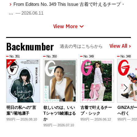
From Editors No. 349 This Issue 古着で叶えるチープ・
…
— 2026.06.11
View More
Backnumber
View All
過去の号はこちらから
No. 351
No. 350
No. 349
No. 348
明日の私への“言
欲しいのは、いい
古着で叶えるチー
GINZAガ
葉”/菊地凛子
Tシャツ!/綾瀬はる
プ・シック
へ行く
か
950円 — 2026.08.10
950円 — 2026.06.12
950円 — 202
950円 — 2026.07.10