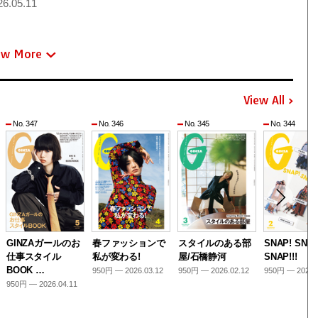
6.05.11
ew More
View All
No. 347
No. 346
No. 345
No. 344
GINZAガールのお
春ファッションで
スタイルのある部
SNAP! SNAP
仕事スタイル
私が変わる!
屋/石橋静河
SNAP!!!
BOOK …
950円 — 2026.03.12
950円 — 2026.02.12
950円 — 2026.
950円 — 2026.04.11