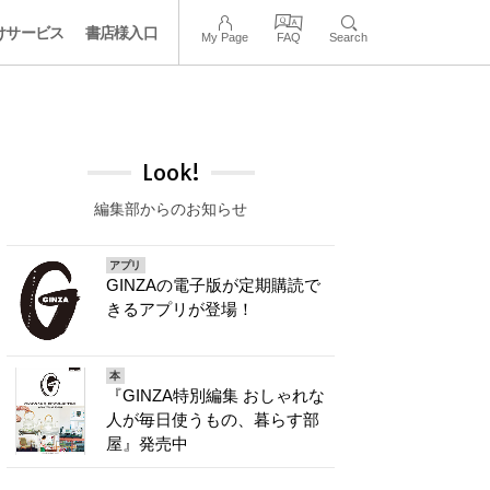
けサービス
書店様入口
My Page
FAQ
Search
Look!
編集部からのお知らせ
アプリ
GINZAの電子版が定期購読で
きるアプリが登場！
本
『GINZA特別編集 おしゃれな
人が毎日使うもの、暮らす部
屋』発売中