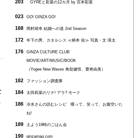
203
GYREと彩菜の12カ月 by 宮本彩菜
023
GO! GINZA GO!
168
岡村靖幸 結婚への道 2nd Season
172
年下の男、カタルシス ≪柄本 佑≫ 写真・文 瑛太
176
GINZA CULTURE CLUB
MOVIE/ART/MUSIC/BOOK
（Yogee New Waves 角舘健悟、豊㟢由美）
182
ファッション調査隊
て
184
太田莉菜のリナ! アラ? モード
香
186
冷水さんの読むレシピ 喋って、笑って、お腹空いた
ね!
189
土よう19時のごはん会
190
ginzamag.com