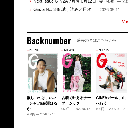
Next Issue GINZA 7月号 6月12日 (金) 発売
— 202
Ginza No. 348 試し読みと目次
— 2026.05.11
Vi
Backnumber
過去の号はこちらから
No. 350
No. 349
No. 348
欲しいのは、いい
古着で叶えるチー
GINZAガール、山
Tシャツ!/綾瀬はる
プ・シック
へ行く
か
950円 — 2026.06.12
950円 — 2026.05.12
950円 — 2026.07.10