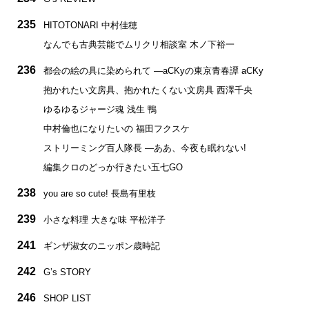
235
HITOTONARI 中村佳穂
なんでも古典芸能でムリクリ相談室 木ノ下裕一
236
都会の絵の具に染められて ―aCKyの東京青春譚 aCKy
抱かれたい文房具、抱かれたくない文房具 西澤千央
ゆるゆるジャージ魂 浅生 鴨
中村倫也になりたいの 福田フクスケ
ストリーミング百人隊長 ―ああ、今夜も眠れない!
編集クロのどっか行きたい五七GO
238
you are so cute! 長島有里枝
239
小さな料理 大きな味 平松洋子
241
ギンザ淑女のニッポン歳時記
242
G’s STORY
246
SHOP LIST