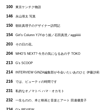
100
東京ケンチク物語
146
永山瑛太 写真
150
朝吹真理子のデザイナー訪問記
154
Girl’s Column YJYゆう姫／石田真澄／aggiiiiiii
203
その日の花。
204
WHO’S NEXT? 今月の気になるあの子 TOKO
213
G’s SCOOP
214
INTERVIEW GINZA編集部が今会いたいあのひと 伊藤沙莉
216
では、ビューティの時間です
231
私的なオノマトペ ハマ・オカモト
232
一生ものの、本と映画と音楽とアート 田邊優貴子
234
G’s REVIEW