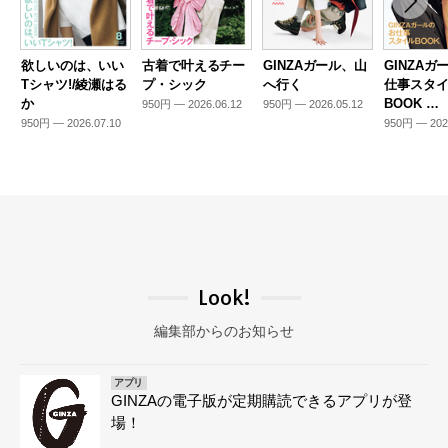
欲しいのは、いい
古着で叶えるチー
GINZAガール、山
GINZAガ
Tシャツ!/綾瀬はる
プ・シック
へ行く
仕事スタ
か
BOOK …
950円 — 2026.06.12
950円 — 2026.05.12
950円 — 2026.07.10
950円 — 202
Look!
編集部からのお知らせ
アプリ
GINZAの電子版が定期購読できるアプリが登
場！