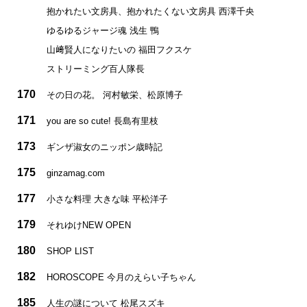
抱かれたい文房具、抱かれたくない文房具 西澤千央
ゆるゆるジャージ魂 浅生 鴨
山﨑賢人になりたいの 福田フクスケ
ストリーミング百人隊長
170
その日の花。 河村敏栄、松原博子
171
you are so cute! 長島有里枝
173
ギンザ淑女のニッポン歳時記
175
ginzamag.com
177
小さな料理 大きな味 平松洋子
179
それゆけNEW OPEN
180
SHOP LIST
182
HOROSCOPE 今月のえらい子ちゃん
185
人生の謎について 松尾スズキ