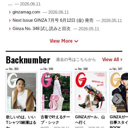
…
— 2026.06.11
ginzamag.com
— 2026.06.11
Next Issue GINZA 7月号 6月12日 (金) 発売
— 2026.05.11
Ginza No. 348 試し読みと目次
— 2026.05.11
View More
Backnumber
View All
過去の号はこちらから
No. 350
No. 349
No. 348
No. 347
欲しいのは、いい
古着で叶えるチー
GINZAガール、山
GINZAガ
Tシャツ!/綾瀬はる
プ・シック
へ行く
仕事スタ
か
BOOK …