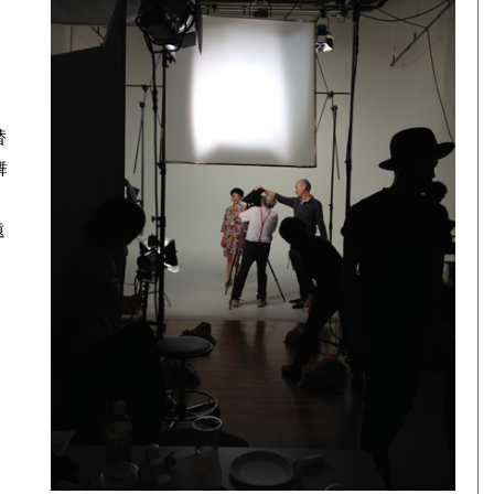
替
舞
遠