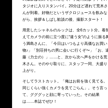
タジオに入りスタンバイ。20分ほど遅れて荒木さ
んが到着。好物だというザクロジュースを飲みな
がら、挨拶＆しばし歓談の後、撮影スタート！
用意したシャネルのルックは、全6カット分。着
えてカメラの前に立つ度に“違う女”のように振る
う満島さんに、「今日はいつもより高価なお買い
物♪」「別荘持ちの男に会いに行くぞ〜」「お、
藤（力士の）」……と、次から次へ声をかける荒
木さん。そのやり取りに、スタッフ一同、大盛り
上がり。
そしてラストカット。「俺はお前を強く見てる。
同じくらい強くカメラを見てごらん」。そう言っ
て、グググッと顔に寄っていった。その結果
は……本誌でぜひ！