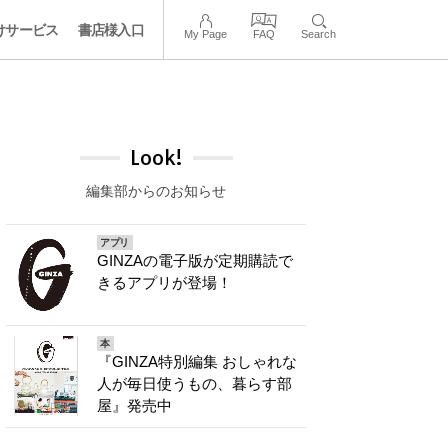
けサービス
書店様入口
My Page
FAQ
Search
Look!
編集部からのお知らせ
アプリ
GINZAの電子版が定期購読で
きるアプリが登場！
本
『GINZA特別編集 おしゃれな
人が毎日使うもの、暮らす部
屋』発売中