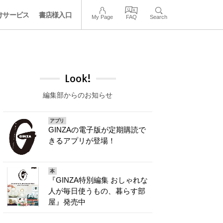
けサービス
書店様入口
My Page
FAQ
Search
Look!
編集部からのお知らせ
アプリ
GINZAの電子版が定期購読で
きるアプリが登場！
本
『GINZA特別編集 おしゃれな
人が毎日使うもの、暮らす部
屋』発売中