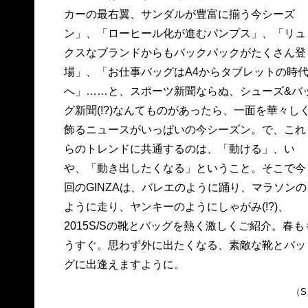
カーの最右翼、サンダルが豊富に揃う今シーズ
ン」、「ローヒール化が進むパンプス」、「リュ
クスなブランドからもバックパックがたくさん登
場」、「お仕事バッグはA4からタブレットの時
へ」……と、スポーツ新聞ならぬ、シューズ&バ
グ新聞(!?)なんてものがあったら、一面を華々し
飾るニュースがいっぱいの今シーズン。で、これ
らのトレンドに共通するのは、「動ける」、い
や、「動き出したくなる」ということ。そこで今
回のGINZAは、バレエのように踊り、マラソンの
ように走り、ヤンキーのようにしゃがみ(!?)、
2015S/Sの靴とバッグを熱く激しくご紹介。春も
うすぐ。思わず外に出たくなる、素敵な靴とバッ
グに出逢えますように。
（S