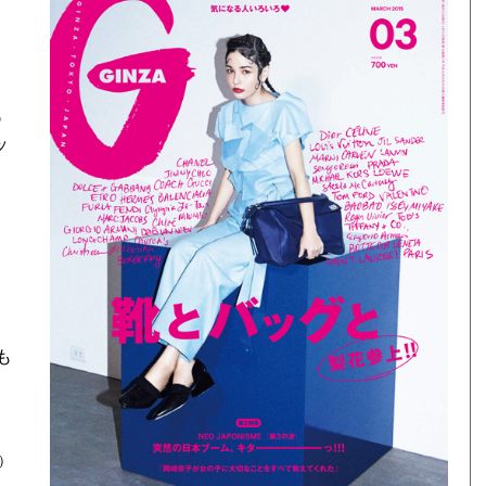
代
ッ
く
も
）