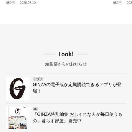
950円 — 2026.07.10
950円 — 202
Look!
編集部からのお知らせ
アプリ
GINZAの電子版が定期購読できるアプリが登
場！
本
『GINZA特別編集 おしゃれな人が毎日使うも
の、暮らす部屋』発売中