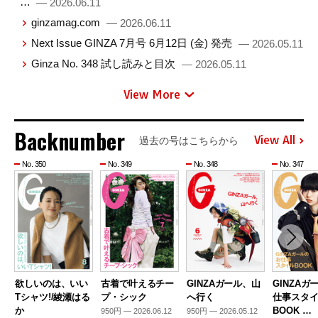
…
— 2026.06.11
ginzamag.com
— 2026.06.11
Next Issue GINZA 7月号 6月12日 (金) 発売
— 2026.05.11
Ginza No. 348 試し読みと目次
— 2026.05.11
View More
Backnumber
View All
過去の号はこちらから
No. 350
No. 349
No. 348
No. 347
欲しいのは、いい
古着で叶えるチー
GINZAガール、山
GINZAガ
Tシャツ!/綾瀬はる
プ・シック
へ行く
仕事スタ
か
BOOK …
950円 — 2026.06.12
950円 — 2026.05.12