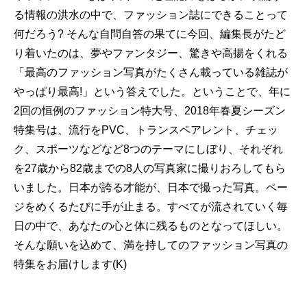
る情報の洪水の中で、ファッション誌にできることって
何だろう? そんな自問自答の果てに今回、編集長がたど
り着いたのは、夢やファンタジー、驚きや高揚をくれる
「最高のファッション写真がたくさん載っている雑誌が
やっぱり最高!」という答えでした。ということで、年に
2回の恒例のファッション特大号、2018年春夏シーズン
特集号は、流行をPVC、トランスペアレント、チェッ
ク、スポーツなどなど8つのテーマにしぼり、それぞれ
を27歳から82歳までの8人の写真家に撮りおろしてもら
いました。日本が誇る才能が、日本で撮った写真。ペー
ジをめくるたびに手が止まる。すべてが流されていく毎
日の中で、あなたの心と体に残るものとなってほしい。
そんな願いを込めて、満を持してのファッション写真の
特集をお届けします(K)