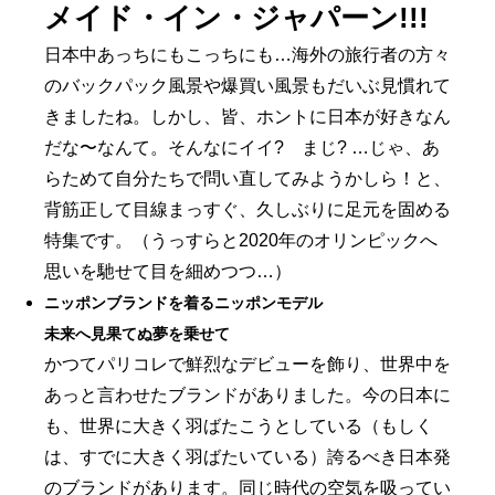
メイド・イン・ジャパーン!!!
日本中あっちにもこっちにも…海外の旅行者の方々
のバックパック風景や爆買い風景もだいぶ見慣れて
きましたね。しかし、皆、ホントに日本が好きなん
だな〜なんて。そんなにイイ? まじ? …じゃ、あ
らためて自分たちで問い直してみようかしら！と、
背筋正して目線まっすぐ、久しぶりに足元を固める
特集です。（うっすらと2020年のオリンピックへ
思いを馳せて目を細めつつ…）
ニッポンブランドを着るニッポンモデル
未来へ見果てぬ夢を乗せて
かつてパリコレで鮮烈なデビューを飾り、世界中を
あっと言わせたブランドがありました。今の日本に
も、世界に大きく羽ばたこうとしている（もしく
は、すでに大きく羽ばたいている）誇るべき日本発
のブランドがあります。同じ時代の空気を吸ってい