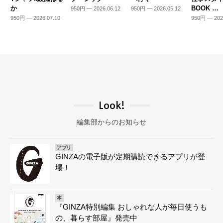
か
BOOK …
950円 — 2026.06.12
950円 — 2026.05.12
950円 — 2026.07.10
950円 — 202
Look!
編集部からのお知らせ
アプリ
GINZAの電子版が定期購読できるアプリが登
場！
本
『GINZA特別編集 おしゃれな人が毎日使うも
の、暮らす部屋』発売中