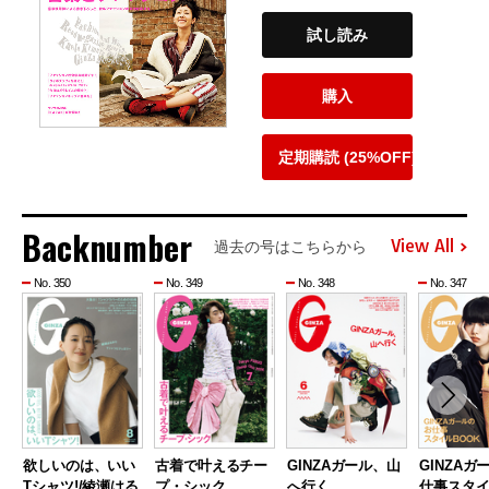
試し読み
購入
定期購読 (25%OFF)
Backnumber
View All
過去の号はこちらから
No. 350
No. 349
No. 348
No. 347
欲しいのは、いい
古着で叶えるチー
GINZAガール、山
GINZAガ
Tシャツ!/綾瀬はる
プ・シック
へ行く
仕事スタ