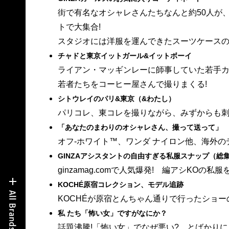
街で有名なオシャレさんたちなんと約50人が
トで大集合!
スタジオには洋服を運んできたスーツケース
チャドと東京イットガール&イットボーイ
ライアン・マッギンレーに師事していた若手
若者たちをコーヒー屋さんで撮りまくる!
シトウレイのパリ&東京（&わたし）
パリコレ、東コレを撮りながら、みずからも
「あなたのまわりのオシャレさん、撮って送って」
オフ-ホワイト™、ワンダ ナイロン他、海外
GINZAアシスタントの自由すぎる私服スナップ（総
ginzamag.comで人気爆発! 編アシKOの
KOCHÉ原宿コレクション、モデル追跡
KOCHÉが原宿とんちゃん通りで行ったショ
私 たち「怖い女」ですがなにか？
話題沸騰!「怖い女」でなぜ悪い? とばかり