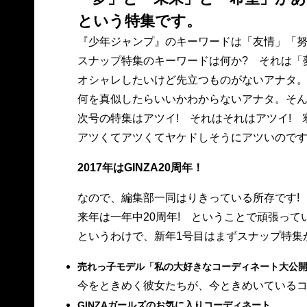
という特集です。
『少年ジャンプ』のキーワードは「友情」「努
スナップ特集のキーワードは何か? それは「
オシャレしたいけど先立つものがないアナタ
何を真似したらいいかわからないアナタ。そ
次号の特集はアツイ! それはそれはアツイ!
アツくてアツくてヤケドしそうにアツいので
2017年はGINZA20周年！
なので、編集部一同はりきっている所存です!
来年は一年中20周年! ということで頑張って
というわけで、新年1号目はまずスナップ特集か
売れっ子モデル「私の大好きなコーディネート大公開
今をときめく彼女たちが、今ときめいている
GINZAガールズのお気に入りコーディネート