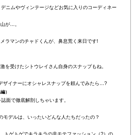
、デニムやヴィンテージなどお気に入りのコーディネー
の山が…。
カメラマンのチャドくんが、鼻息荒く来日です!
刺激を受けたシトウレイさん自身のスナップもね。
のデザイナーにオシャレスナップを頼んでみたら…?
集編）
私服を誌面で徹底解剖しちゃいます。
ーのモデルは、いったいどんな人たちだったの？
に、トゲトゲでキラキラの非モテファッション（?）の