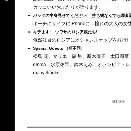
カッコいいおふたりが語ります。
バッグの中身見せてください! 持ち物なんでも調査
ポーチにサイフにiPhoneに…憧れの大人の
キテます! ウワサのロシア娘たち!
俄然注目のロシアにオシャレスナップを敢行!
Special Guests （順不同）
松島 花、マリエ、森 星、新木優子、太田莉菜
emma、水原佑果、鈴木えみ、オランピア・
many thanks!
SHARE