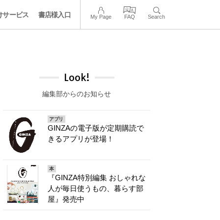
けサービス
書店様入口
My Page
FAQ
Search
Look!
編集部からのお知らせ
アプリ
GINZAの電子版が定期購読で
きるアプリが登場！
本
『GINZA特別編集 おしゃれな
人が毎日使うもの、暮らす部
屋』発売中