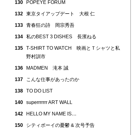
130
POPEYE FORUM
132
東京タイアップデート 大根 仁
133
青春狂の詩 岡宗秀吾
134
私のBEST 3 DISHES 長濱ねる
135
T-SHIRT TO WATCH 映画とＴシャツと私
野村訓市
136
MADMEN 滝本 誠
137
こんな仕事があったのか
138
TO DO LIST
140
superrrrrrr ART WALL
142
HELLO MY NAME IS…
150
シティボーイの憂鬱 & 次号予告