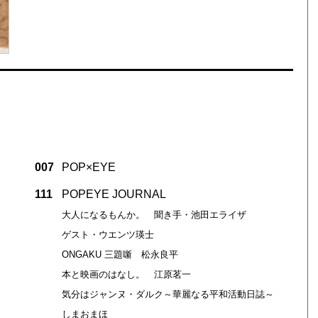
007
POP×EYE
111
POPEYE JOURNAL
大人になるもんか。 聞き手・池田エライザ
ゲスト・ウエンツ瑛士
ONGAKU 三題噺 松永良平
本と映画のはなし。 江原茗一
気分はジャンヌ・ダルク～華麗なる平和活動日誌～
しまおまほ