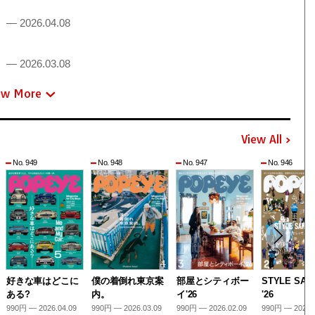
！
— 2026.04.08
！
— 2026.03.08
ew More
View All
No. 949
No. 948
No. 947
No. 946
好きな車はどこに
僕の着倒れ東京案
部屋とシティボー
STYLE SAM
ある?
内。
イ'26
'26
990円 — 2026.04.09
990円 — 2026.03.09
990円 — 2026.02.09
990円 — 2026.