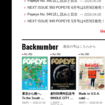
Popeye No. 950 試し読みと目次
— 2026.05.08
NEXT ISSUE 950 POPEYE 6月号は5月9日発売
Popeye No. 949 試し読みと目次
— 2026.04.08
NEXT ISSUE 949 POPEYE 5月号は4月9日発売
Vi
Backnumber
過去の号はこちらから
No. 952
No. 951
No. 950
東京から南へ。
創刊50周年記念号
Made in U.S.A.
To the South …
WHOLE CITY …
catal …
990円 — 2026.07.09
1,300円 —
990円 — 2026.05.09