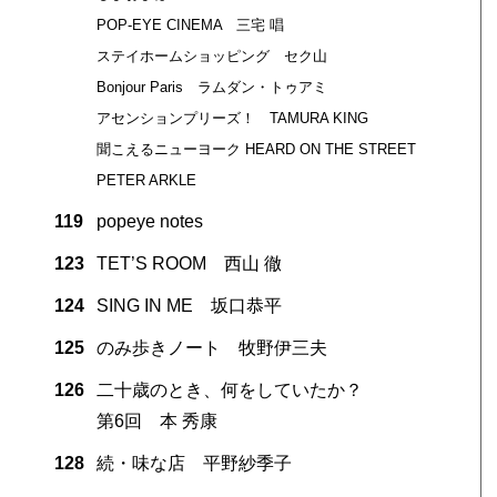
POP-EYE CINEMA 三宅 唱
ステイホームショッピング セク山
Bonjour Paris ラムダン・トゥアミ
アセンションプリーズ！ TAMURA KING
聞こえるニューヨーク HEARD ON THE STREET
PETER ARKLE
119
popeye notes
123
TET’S ROOM 西山 徹
124
SING IN ME 坂口恭平
125
のみ歩きノート 牧野伊三夫
126
二十歳のとき、何をしていたか？
第6回 本 秀康
128
続・味な店 平野紗季子