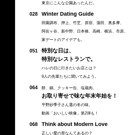
東京にこんな公園あったんだ。
Winter Dating Guide
028
田園調布、押上、竹芝、原宿、蒲田、奥多摩、
阿佐ヶ谷、新中野、日本橋、高崎、横浜、市原、
家デートのアイデアも。
特別な日は、
051
特別なレストランで。
ハレの日に行きたいお店とは？
9人の先輩たちに聞いてみよう。
064
餅、鍋、クッキー缶、塩蔵肉。
お取り寄せで味な年末年始を！
平野紗季子さん選の冬の味。
動画「おいしい映像」第2弾も！
Think about Modern Love
068
正しい愛の形なんてあるの？