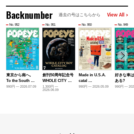
Backnumber
View All
過去の号はこちらから
No. 952
No. 951
No. 950
No. 949
東京から南へ。
創刊50周年記念号
Made in U.S.A.
好きな車
To the South …
WHOLE CITY …
catal …
ある?
990円 — 2026.07.09
1,300円 —
990円 — 2026.05.09
990円 — 202
2026.06.09