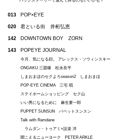
バックストーリーで選んでみるのもいいかも？
013
POP×EYE
020
君といる街 井桁弘恵
142
DOWNTOWN BOY ZORN
143
POPEYE JOURNAL
今月、気になる顔。 アレックス・ソウィンスキー
ONGAKU 三題噺 松永良平
しまおまほのセクよろseason2 しまおまほ
POP-EYE CINEMA 三宅 唱
ステイホームショッピング セク山
いい男になるために 麻生要一郎
PUPPET SUNSUN パペットスンスン
Talk with Ramdane
ラムダン・トゥアミ×設楽 洋
聞こえるニューヨーク PETER ARKLE