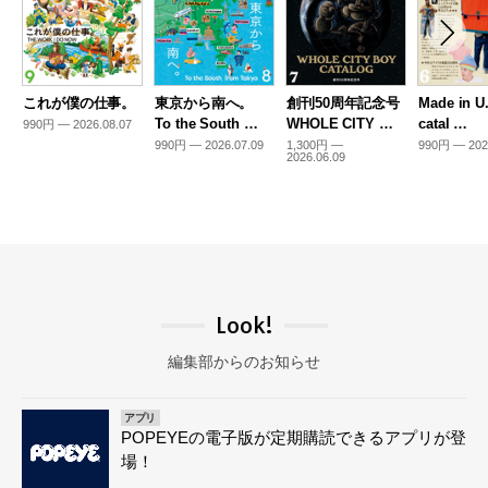
これが僕の仕事。
東京から南へ。
創刊50周年記念号
Made in U
To the South …
WHOLE CITY …
catal …
990円 — 2026.08.07
990円 — 2026.07.09
1,300円 —
990円 — 202
2026.06.09
Look!
編集部からのお知らせ
アプリ
POPEYEの電子版が定期購読できるアプリが登
場！