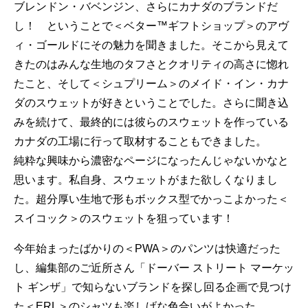
ブレンドン・バベンジン、さらにカナダのブランドだ
し！ ということで＜ベター™ギフトショップ＞のアヴ
ィ・ゴールドにその魅力を聞きました。そこから見えて
きたのはみんな生地のタフさとクオリティの高さに惚れ
たこと、そして＜シュプリーム＞のメイド・イン・カナ
ダのスウェットが好きということでした。さらに聞き込
みを続けて、最終的には彼らのスウェットを作っている
カナダの工場に行って取材することもできました。
純粋な興味から濃密なページになったんじゃないかなと
思います。私自身、スウェットがまた欲しくなりまし
た。超分厚い生地で形もボックス型でかっこよかった＜
スイコック＞のスウェットを狙っています！
今年始まったばかりの＜PWA＞のパンツは快適だった
し、編集部のご近所さん「ドーバー ストリート マーケッ
ト ギンザ」で知らないブランドを探し回る企画で見つけ
た＜ERL＞のシャツも楽しげな色合いがよかった……。