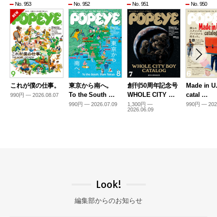
No. 953
No. 952
No. 951
No. 950
これが僕の仕事。
東京から南へ。
創刊50周年記念号
Made in U
To the South …
WHOLE CITY …
catal …
990円 — 2026.08.07
990円 — 2026.07.09
1,300円 —
990円 — 202
2026.06.09
Look!
編集部からのお知らせ