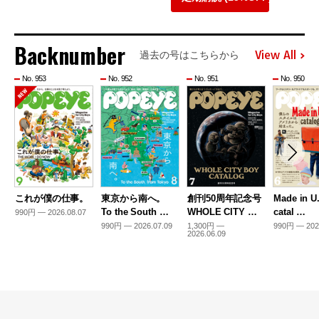
Backnumber
View All
過去の号はこちらから
No. 953
No. 952
No. 951
No. 950
これが僕の仕事。
東京から南へ。
創刊50周年記念号
Made in U
To the South …
WHOLE CITY …
catal …
990円 — 2026.08.07
990円 — 2026.07.09
1,300円 —
990円 — 202
2026.06.09