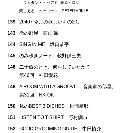
ラムダン・トゥアミ×藤原ヒロシ
聞こえるニューヨーク PETER ARKLE
139
20407 今月の欲しいもの20。
143
徹の部屋 西山 徹
144
SING IN ME 坂口恭平
145
のみ歩きノート 牧野伊三夫
146
二十歳のとき、何をしていたか？
第46回 神田愛花
148
A ROOM WITH A GROOVE. 音楽家の部屋。
第31回 NK-OK
150
私のBEST 3 DISHES 松浦摩耶
151
LISTEN TO T-SHIRT 野村訓市
152
GOOD GROOMING GUIDE 中田慎介