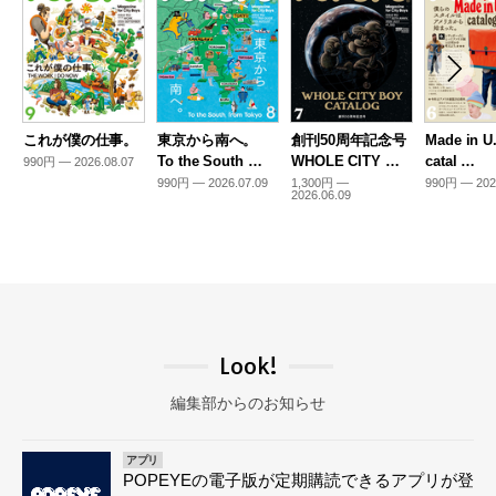
これが僕の仕事。
東京から南へ。
創刊50周年記念号
Made in U
To the South …
WHOLE CITY …
catal …
990円 — 2026.08.07
990円 — 2026.07.09
1,300円 —
990円 — 202
2026.06.09
Look!
編集部からのお知らせ
アプリ
POPEYEの電子版が定期購読できるアプリが登