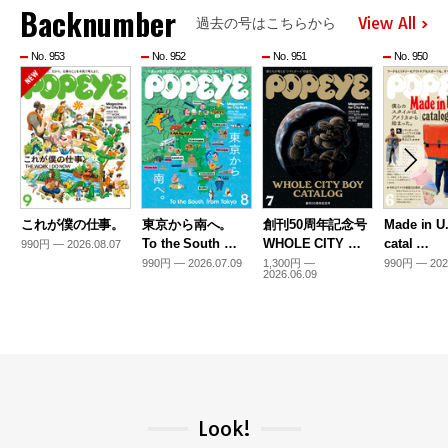
Backnumber
View All
過去の号はこちらから
No. 953
No. 952
No. 951
No. 950
これが僕の仕事。
東京から南へ。
創刊50周年記念号
Made in U
To the South …
WHOLE CITY …
catal …
990円 — 2026.08.07
990円 — 2026.07.09
1,300円 —
990円 — 202
2026.06.09
Look!