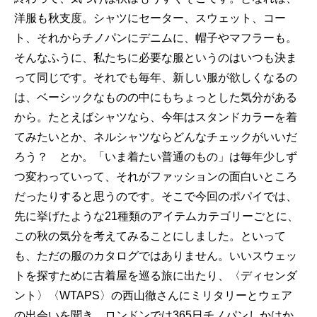
洋服も秋支度。シャツにセーター、スウェット、コー
ト、それからチノパンにデニムに、帽子やマフラーも。
そんなふうに、私たちに必要な服というのはいつも決ま
って同じです。それでも毎年、新しい服が欲しくなるの
は、ベーシックなものの中にもちょっとした気分がある
から。たとえばシャツなら、今年はスタンドカラーを着
てみたいとか、ネルシャツならどんなチェックがいいだ
ろう？ とか。「いま着たい普通のもの」は毎年少しず
つ変わっていって、それがファッションの面白いところ
だったりすると思うのです。そこで今回のポパイでは、
先に挙げたような21種類のアイテムカテゴリーごとに、
この秋の気分を考えてみることにしました。といって
も、ただの服のカタログではありません。いいスウェッ
トを探すために古着屋を巡る旅に出たり、〈ディセンダ
ント〉〈WTAPS〉の西山徹さんにミリタリーとウェア
の出会いを聞き、ロンドンでは365日チノパンしかはか