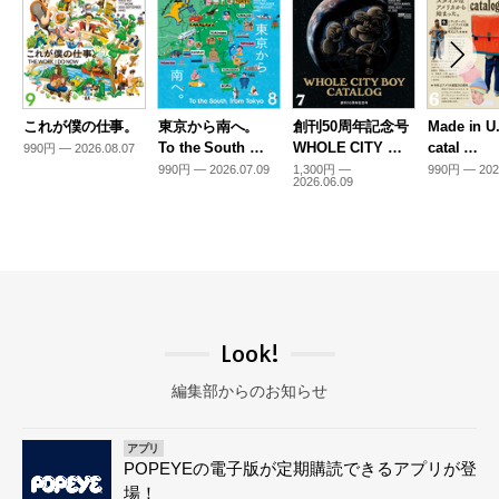
これが僕の仕事。
東京から南へ。
創刊50周年記念号
Made in U
To the South …
WHOLE CITY …
catal …
990円 — 2026.08.07
990円 — 2026.07.09
1,300円 —
990円 — 202
2026.06.09
Look!
編集部からのお知らせ
アプリ
POPEYEの電子版が定期購読できるアプリが登
場！