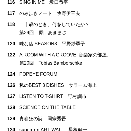
116
SING IN ME 坂口恭平
117
のみ歩きノート 牧野伊三夫
118
二十歳のとき、何をしていたか？
第34回 原口あきまさ
120
味な店 SEASON3 平野紗季子
122
A ROOM WITH A GROOVE. 音楽家の部屋。
第20回 Tobias Bamborschke
124
POPEYE FORUM
126
私のBEST 3 DISHES サラーム海上
127
LISTEN TO T-SHIRT 野村訓市
128
SCIENCE ON THE TABLE
129
青春狂の詩 岡宗秀吾
130
superrrrrrr ART WALL 星根健一