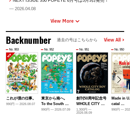
NEXT ISSUE 950 POPEYE 6月号は5月9日発売！
— 2026.04.08
View More
Backnumber
View All
過去の号はこちらから
No. 953
No. 952
No. 951
No. 950
これが僕の仕事。
東京から南へ。
創刊50周年記念号
Made in U
To the South …
WHOLE CITY …
catal …
990円 — 2026.08.07
990円 — 2026.07.09
1,300円 —
990円 — 202
2026.06.09