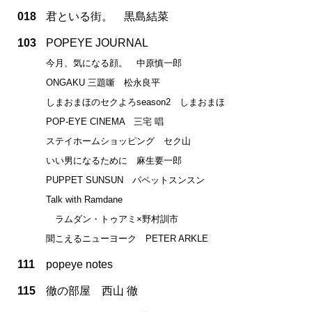
018
君といる街。 黒島結菜
103
POPEYE JOURNAL
今月、気になる顔。 中原慎一郎
ONGAKU 三題噺 松永良平
しまおまほのセクよろseason2 しまおまほ
POP-EYE CINEMA 三宅 唱
ステイホームショッピング セク山
いい男になるために 麻生要一郎
PUPPET SUNSUN パペットスンスン
Talk with Ramdane
ラムダン・トゥアミ×野村訓市
聞こえるニューヨーク PETER ARKLE
111
popeye notes
115
徹の部屋 西山 徹