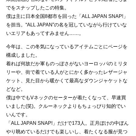
でをスナップしたこの特集。
僕は主に日本全国8都市を回った「ALL JAPAN SNAP!」
を担当。“ALL JAPAN”の名を冠していながら行けていな
いエリアもあってすみません……。
今年は、この冬気になっているアイテムごとにページを
構成しました。
着れば何故だか軍ものっぽさがないヨーロッパのミリタ
リーや、街で着ている人がとにかく多かったレザージャ
ケット、見た目から暖かくて最高なダウンジャケットな
どなど。
僕は中でもVネックのセーターが着たくなって、早速買
いました(笑)。クルーネックよりもちょっぴり知的でい
いんです。
「ALL JAPAN SNAP!」だけで173人。正月ぼけの中ぼん
やり眺めているだけでも楽しいし、着たくなる服が見つ