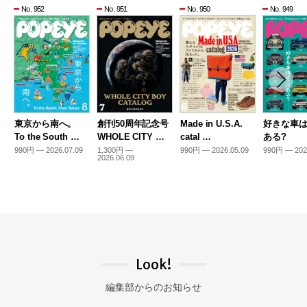
No. 952
No. 951
No. 950
No. 949
東京から南へ。
創刊50周年記念号
Made in U.S.A.
好きな車
To the South …
WHOLE CITY …
catal …
ある?
990円 — 2026.07.09
1,300円 —
990円 — 2026.05.09
990円 — 202
2026.06.09
Look!
編集部からのお知らせ