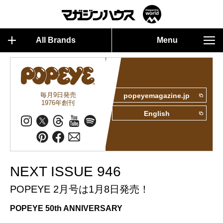
All Brands
Menu
毎月9日発売
popeyemagazine.jp
1976年創刊
English
NEXT ISSUE 946
POPEYE 2月号は1月8日発売！
POPEYE 50th ANNIVERSARY