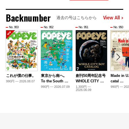
Backnumber
View All
過去の号はこちらから
No. 953
No. 952
No. 951
No. 950
これが僕の仕事。
東京から南へ。
創刊50周年記念号
Made in U
To the South …
WHOLE CITY …
catal …
990円 — 2026.08.07
990円 — 2026.07.09
1,300円 —
990円 — 202
2026.06.09