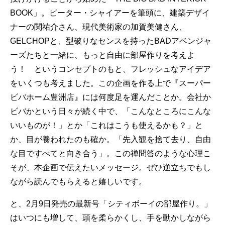
BOOK」。ピーター・シャイアーを筆頭に、建築デザイ
ナーの関祐介さん、現代美術家の加賀美健さん、
GELCHOPと、型破りなセンスを持ったBADアベンジャ
ーズたちと一緒に、もっと自由に部屋作りを考えよ
う！ というコンセプトのもと、フレッシュなアイデア
をいくつも考えました。この企画を作る上で『スーパー
ビバホーム豊洲店』には何度足を運んだことか。会社か
ビバかという日々が続く中で、「こんなところにこんな
いいものが！」とか「これはこうも使えるかも？」と
か、目が養われたのも確か。「先入観を捨て去り、自由
な目ですべてと向き合う」。この禅問答のような心理こ
そが、本企画で伝えたいメッセージ。ぜひ逆立ちでもし
ながら読んでもらえると嬉しいです。
と、2月9日発売の最新号「シティボーイの部屋作り。」
はいつにも増して、頭を柔らかくし、手を動かしながら