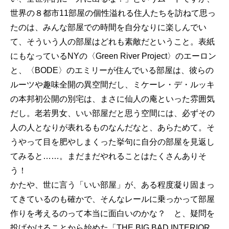
世界の８都市11部屋の個性溢れる住人たちを訪ねて思っ
たのは、みんな部屋での時間を自分なりに楽しんでい
て、そういう人の部屋はどれも素敵だということ。表紙
にもなっているNYの〈Green River Project〉のエーロン
と、〈BODE〉のエミリーが住んでいる部屋は、彼らの
ルーツや趣味全開の異空間だし、ミケーレ・デ・ルッキ
の本邦初公開の別宅は、まさに仙人の庵といった雰囲気
だし。老若男女、いい部屋だと思う空間には、必ずその
人の人となりが表れるものなんだなと、あらためて。そ
うやって目を肥やしまくった挙句に自分の部屋を見返し
てみると……。まだまだやれることはたくさんありそ
う！
かたや、世に言う「いい部屋」が、ある程度凝り固まっ
てきているのも確かで、そんなレールに乗っかって部屋
作りを考えるのって本当に面白いのかな？ と、疑問を
投げかけることから始めた「THE BIG BAD INTERIOR