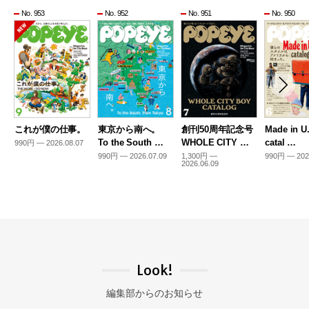
No. 953
No. 952
No. 951
No. 950
これが僕の仕事。
東京から南へ。
創刊50周年記念号
Made in U
To the South …
WHOLE CITY …
catal …
990円 — 2026.08.07
990円 — 2026.07.09
1,300円 —
990円 — 202
2026.06.09
Look!
編集部からのお知らせ