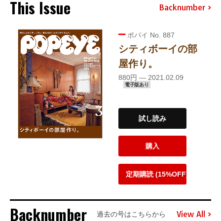
This Issue
Backnumber
ポパイ No. 887
シティボーイの部
屋作り。
880円 — 2021.02.09
電子版あり
試し読み
購入
定期購読 (15%OFF)
Backnumber
View All
過去の号はこちらから