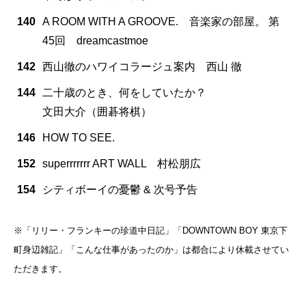
140
A ROOM WITH A GROOVE. 音楽家の部屋。 第
45回 dreamcastmoe
142
西山徹のハワイコラージュ案内 西山 徹
144
二十歳のとき、何をしていたか？
文田大介（囲碁将棋）
146
HOW TO SEE.
152
superrrrrrr ART WALL 村松朋広
154
シティボーイの憂鬱 & 次号予告
※「リリー・フランキーの珍道中日記」「DOWNTOWN BOY 東京下
町身辺雑記」「こんな仕事があったのか」は都合により休載させてい
ただきます。