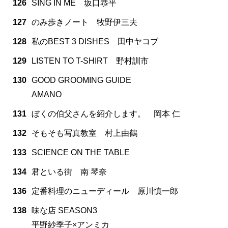
126
SING IN ME 坂口恭平
127
のみ歩きノート 牧野伊三夫
128
私のBEST 3 DISHES 田中ヤコブ
129
LISTEN TO T-SHIRT 野村訓市
130
GOOD GROOMING GUIDE
AMANO
131
ぼくの伯父さんを紹介します。 岡本 仁
132
そもそも写真教室 村上由鶴
133
SCIENCE ON THE TABLE
134
君といる街 南 琴奈
136
定番料理のニューディール 原川慎一郎
138
味な店 SEASON3
平野紗季子×アンミカ