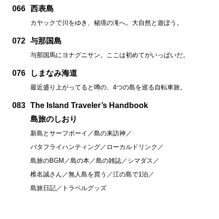
066
西表島
カヤックで川をゆき、秘境の滝へ。大自然と遊ぼう。
072
与那国島
与那国馬にヨナグニサン。ここは初めてがいっぱいだ。
076
しまなみ海道
最近盛り上がってると噂の、4つの島を巡る自転車旅。
083
The Island Traveler’s Handbook
島旅のしおり
新島とサーフボーイ／島の来訪神／
バタフライハンティング／ローカルドリンク／
島旅のBGM／島の本／島の雑誌／シマダス／
椎名誠さん／無人島を買う／江の島で1泊／
島旅日記／トラベルグッズ