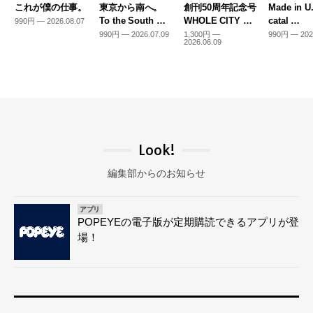
これが僕の仕事。
東京から南へ。
創刊50周年記念号
Made in U
To the South …
WHOLE CITY …
catal …
990円 — 2026.08.07
990円 — 2026.07.09
1,300円 —
990円 — 202
2026.06.09
Look!
編集部からのお知らせ
アプリ
POPEYEの電子版が定期購読できるアプリが登
場！