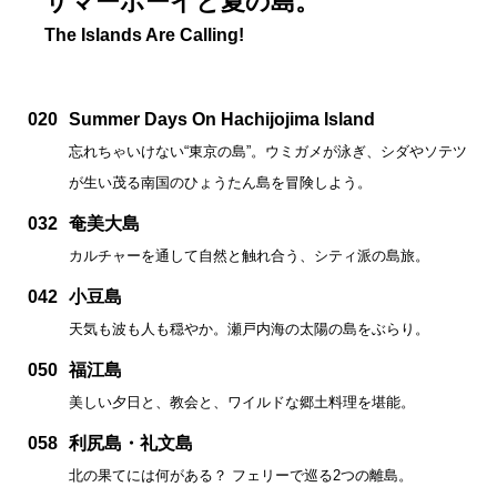
サマーボーイと夏の島。
The Islands Are Calling!
020
Summer Days On Hachijojima Island
忘れちゃいけない“東京の島”。ウミガメが泳ぎ、シダやソテツ
が生い茂る南国のひょうたん島を冒険しよう。
032
奄美大島
カルチャーを通して自然と触れ合う、シティ派の島旅。
042
小豆島
天気も波も人も穏やか。瀬戸内海の太陽の島をぶらり。
050
福江島
美しい夕日と、教会と、ワイルドな郷土料理を堪能。
058
利尻島・礼文島
北の果てには何がある？ フェリーで巡る2つの離島。