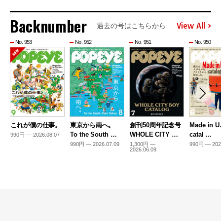
Backnumber
View All
過去の号はこちらから
No. 953
No. 952
No. 951
No. 950
これが僕の仕事。
東京から南へ。
創刊50周年記念号
Made in U
To the South …
WHOLE CITY …
catal …
990円 — 2026.08.07
990円 — 2026.07.09
1,300円 —
990円 — 202
2026.06.09