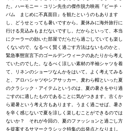
た。ハーモニー・コリン先生の傑作脱力映画『ビーチ・
バム まじめに不真面目』を観たというのもあります
し、どうせとっても暑いですから。夏休みに海外旅行に
行ける見込みもまだないですし。だからといって、本当
にクーラーの効いた部屋でだらだら過ごしていても楽し
くないので、なるべく賢く過ごす方法はないものかと、
緊急事態宣言下のゴールデンウィークのあたりから考え
ていたのでした。なるべく涼しい素材の半袖シャツを着
て、リネンのショーツなんかをはいて。よく考えてみる
と、アロハシャツやシアサッカー、麦わら帽といった夏
のクラシック・アイテムというのは、夏の暑さをやり過
ごすのに適したものであることに気がつきます。古くか
ら避暑という考え方もあります。うまく過ごせば、暑さ
を辛く感じないで夏を涼しく楽しむことができるのでは
ないか？ それが今回の、夏のファッションと過ごし方
を提案するサマークラシック特集の出発点となりまし