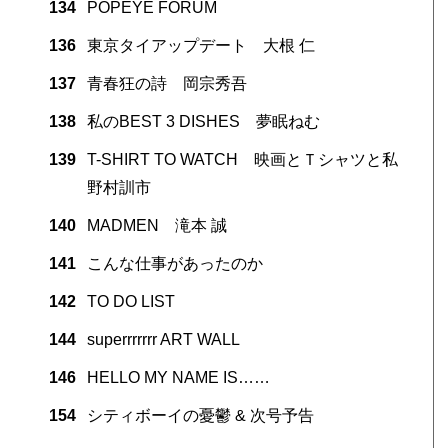
134
POPEYE FORUM
136
東京タイアップデート 大根 仁
137
青春狂の詩 岡宗秀吾
138
私のBEST 3 DISHES 夢眠ねむ
139
T-SHIRT TO WATCH 映画とＴシャツと私
野村訓市
140
MADMEN 滝本 誠
141
こんな仕事があったのか
142
TO DO LIST
144
superrrrrrr ART WALL
146
HELLO MY NAME IS……
154
シティボーイの憂鬱 & 次号予告