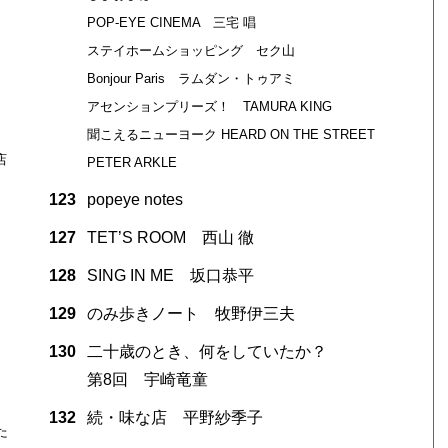
POP-EYE CINEMA 三宅 唱
ステイホームショッピング セク山
Bonjour Paris ラムダン・トゥアミ
アセンションプリーズ！ TAMURA KING
聞こえるニューヨーク HEARD ON THE STREET
店
PETER ARKLE
123
popeye notes
127
TET’S ROOM 西山 徹
128
SING IN ME 坂口恭平
129
のみ歩きノート 牧野伊三夫
130
二十歳のとき、何をしていたか？
第8回 宇崎竜童
132
続・味な店 平野紗季子
た