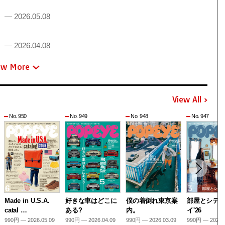
！
— 2026.05.08
！
— 2026.04.08
ew More
View All
No. 950
No. 949
No. 948
No. 947
Made in U.S.A.
好きな車はどこに
僕の着倒れ東京案
部屋とシテ
catal …
ある?
内。
イ'26
990円 — 2026.05.09
990円 — 2026.04.09
990円 — 2026.03.09
990円 — 2026.