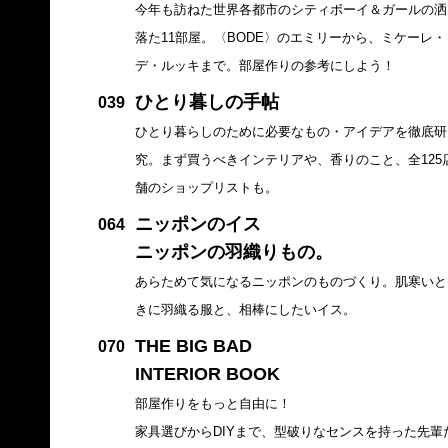
今年も訪ねた世界各都市のシティボーイ＆ガールの洒
落た11部屋。〈BODE〉のエミリーから、ミケーレ・
デ・ルッキまで。部屋作りの参考にしよう！
ひとり暮しの手帖
039
ひとり暮らしのために必要なもの・アイデアを徹底研
究。まず買うべきインテリアや、香りのこと、全125
舗のショップリストも。
ニッポンのイス
064
ニッポンの羽織りもの。
あらためて気になるニッポンのものづくり。肌寒いと
きに羽織る服と、相棒にしたいイス。
THE BIG BAD
070
INTERIOR BOOK
部屋作りをもっと自由に！
家具選びからDIYまで、型破りなセンスを持った先輩