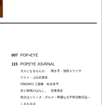
007
POP×EYE
115
POPEYE JOURNAL
大人になるもんか。 聞き手・池田エライザ
ゲスト・上白石萌音
ONGAKU 三題噺 松永良平
本と映画のはなし。 安東嵩史
気分はジャンヌ・ダルク～華麗なる平和活動日誌～
しまおまほ