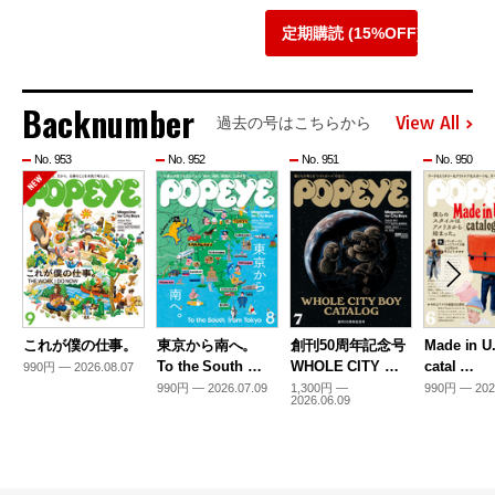
定期購読 (15%OFF)
Backnumber
View All
過去の号はこちらから
No. 953
No. 952
No. 951
No. 950
これが僕の仕事。
東京から南へ。
創刊50周年記念号
Made in U
To the South …
WHOLE CITY …
catal …
990円 — 2026.08.07
990円 — 2026.07.09
1,300円 —
990円 — 202
2026.06.09