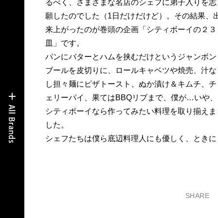
るべく、さまざまな名店のシェフに弟子入りを志
願したのでした（1日だけだけど）。その結果、
来上がったのが巻頭の企画「シティボーイの２３
皿」です。
パンにバターとハムを挟むだけというジャンボン
ブールを皮切りに、ロールキャベツや焼売、汁な
し担々麺にピザトースト、ぬか漬け＆キムチ、チ
ェリーパイ、果てはBBQリブまで、僕が…いや、
シティボーイなら作ってみたい料理を取り揃えま
した。
シェフたちは僕ら底辺料理人にも優しく、ときに
SHARE