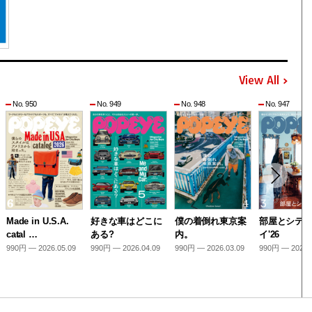
View All
No. 950
No. 949
No. 948
No. 947
Made in U.S.A.
好きな車はどこに
僕の着倒れ東京案
部屋とシテ
catal …
ある?
内。
イ'26
990円 — 2026.05.09
990円 — 2026.04.09
990円 — 2026.03.09
990円 — 2026.