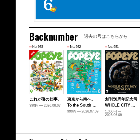
Backnumber
過去の号はこちらから
No. 953
No. 952
No. 951
これが僕の仕事。
東京から南へ。
創刊50周年記念号
To the South …
WHOLE CITY …
990円 — 2026.08.07
990円 — 2026.07.09
1,300円 —
2026.06.09