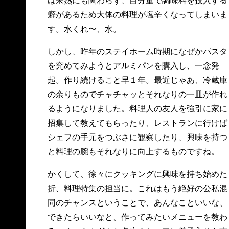
は未熟にも関わらず、目分量で調味料を投入する
癖があるため大体の料理が塩辛くなってしまいま
す。水くれ〜、水。
しかし、昨年のステイホーム時期になぜかパスタ
を究めてみようとアルミパンを購入し、一念発
起。作り続けること早１年。最近じゃあ、冷蔵庫
の余りものでチャチャッとそれなりの一皿が作れ
るようになりました。料理人の友人を強引に家に
招集して教えてもらったり、レストランに行けば
シェフの手元をつぶさに観察したり、興味を持つ
と料理の腕もそれなりに向上するものですね。
かくして、徐々にクッキングに興味を持ち始めた
折、料理特集の担当に。これはもう絶好の公私混
同のチャンスということで、あんなこといいな、
できたらいいなと、作ってみたいメニューを教わ