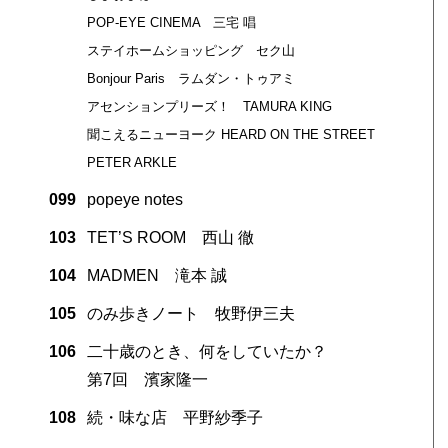
POP-EYE CINEMA 三宅 唱
ステイホームショッピング セク山
Bonjour Paris ラムダン・トゥアミ
アセンションプリーズ！ TAMURA KING
聞こえるニューヨーク HEARD ON THE STREET
PETER ARKLE
099
popeye notes
103
TET’S ROOM 西山 徹
104
MADMEN 滝本 誠
105
のみ歩きノート 牧野伊三夫
106
二十歳のとき、何をしていたか？
第7回 濱家隆一
108
続・味な店 平野紗季子