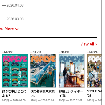
！
— 2026.04.08
！
— 2026.03.08
ew More
View All
No. 949
No. 948
No. 947
No. 946
好きな車はどこに
僕の着倒れ東京案
部屋とシティボー
STYLE SAM
ある?
内。
イ'26
'26
990円 — 2026.04.09
990円 — 2026.03.09
990円 — 2026.02.09
990円 — 2026.