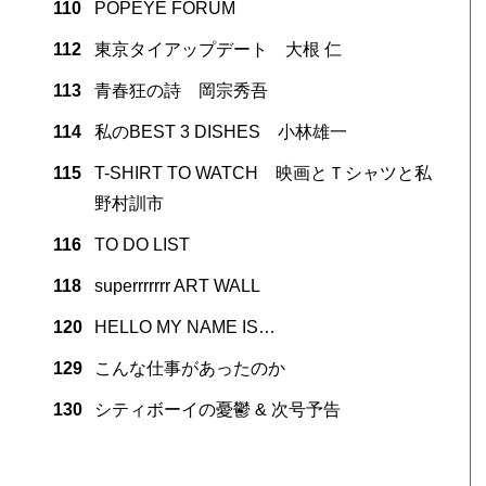
110
POPEYE FORUM
112
東京タイアップデート 大根 仁
113
青春狂の詩 岡宗秀吾
114
私のBEST 3 DISHES 小林雄一
115
T-SHIRT TO WATCH 映画とＴシャツと私
野村訓市
116
TO DO LIST
118
superrrrrrr ART WALL
120
HELLO MY NAME IS…
129
こんな仕事があったのか
130
シティボーイの憂鬱 & 次号予告