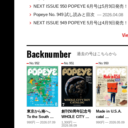
NEXT ISSUE 950 POPEYE 6月号は5月9日発売
Popeye No. 949 試し読みと目次
— 2026.04.08
NEXT ISSUE 949 POPEYE 5月号は4月9日発売
Vi
Backnumber
過去の号はこちらから
No. 952
No. 951
No. 950
東京から南へ。
創刊50周年記念号
Made in U.S.A.
To the South …
WHOLE CITY …
catal …
990円 — 2026.07.09
1,300円 —
990円 — 2026.05.09
2026.06.09