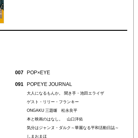
007
POP×EYE
091
POPEYE JOURNAL
大人になるもんか。 聞き手・池田エライザ
ゲスト・リリー・フランキー
ONGAKU 三題噺 松永良平
本と映画のはなし。 山口洋佑
気分はジャンヌ・ダルク～華麗なる平和活動日誌～
しまおまほ