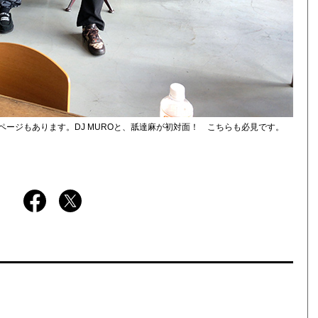
ージもあります。DJ MUROと、舐達麻が初対面！ こちらも必見です。