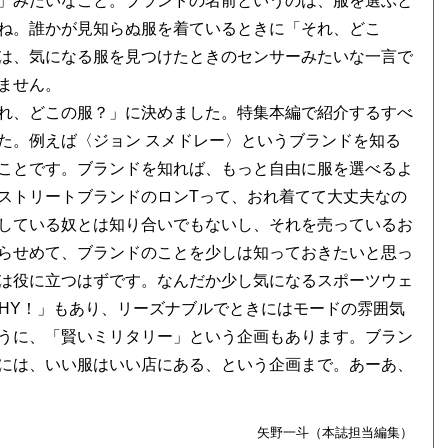
」みたいなこと。ブランドの名前というのは、服を選ぶと
ね。誰かが見知らぬ服を着ているときに「それ、どこ
は、気になる服を見つけたときのセンサーみたいな一言で
ません。
れ、どこの服？」に決めました。特集本編で紹介するすべ
た。例えば〈ジョン スメドレー〉というブランドを知る
ことです。ブランドを知れば、もっと自由に服を選べるよ
ストリートブランドのロンTって、おれ着てて大丈夫なの
している奴とは知り合いでもないし、それを売っているお
らせめて、ブランドのことを少しは知っておきたいと思っ
は役に立つはずです。なんだか少し気になるスポーツウェ
LTHY！」もあり、リーズナブルでときにはモードの雰囲気
うに、「賢いミリタリー」という企画もあります。ブラン
には、いい服はいい店にある、という企画まで。あーあ、
矢野一斗（本誌担当編集）