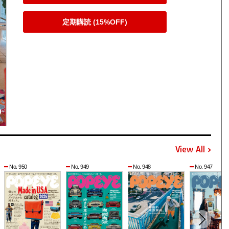
定期購読 (15%OFF)
View All
No. 950
No. 949
No. 948
No. 947