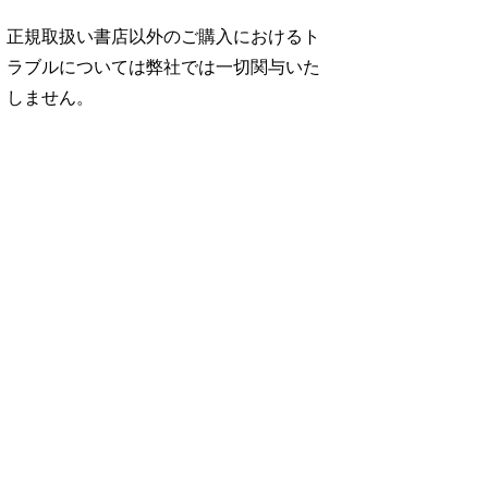
正規取扱い書店以外のご購入におけるト
ラブルについては弊社では一切関与いた
しません。
No. 946
No. 945
No. 944